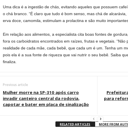
Uma dica é a ingestão de chás, evitando aqueles que possuem cafe
o chá branco. “É claro que tudo é bom senso, mas chá de alcarávia, r
erva doce, camomila, estimulam a prolactina e são muito importantes
Em relação aos alimentos, a especialista cita boas fontes de gordur
fora os carboidratos encontrados em raízes, frutas e vegetais. “Não 
realidade de cada mãe, cada bebê, que cada um é um. Tenha um mo
pois ela é a sua fonte de riqueza que vai nutrir o seu bebê. Saiba qu
finaliza.
Previous article
Mulher morre na SP-310 após carro
Prefeitur
invadir canteiro central da rodovia,
para refor
capotar e bater em placa de sinalização
RELATED ARTICLES
MORE FROM AU