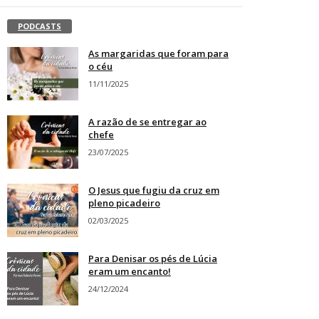
PODCASTS
As margaridas que foram para
o céu
11/11/2025
A razão de se entregar ao
chefe
23/07/2025
O Jesus que fugiu da cruz em
pleno picadeiro
02/03/2025
Para Denisar os pés de Lúcia
eram um encanto!
24/12/2024