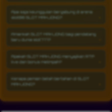
SLOT MAHJONG disebut portal slot777 paling
hoki karena ekosistemnya memakai enkripsi
Apa saja keunggulan bergabung di arena
SSL/TLS berlapis dan server global yang
slot88 SLOT MAHJONG?
menjaga setiap putaran berjalan adil tanpa
rekayasa. Perpaduan akses ringan,
Sebagai arena slot88 tepercaya, SLOT
antarmuka elegan, serta gameplay realistis
MAHJONG menghadirkan auto-spin gesit,
menjadikan SLOT MAHJONG pilihan utama
Amankah SLOT MAHJONG bagi pendatang
bonus harian tanpa syarat berbelit, plus
pemain yang mengejar hasil nyata dan
baru dunia slot777?
dukungan live chat siaga 24 jam. Proses depo
pengalaman spin kelas profesional.
& withdraw berlangsung dalam hitungan
Sangat aman. SLOT MAHJONG membuka pintu
menit, membuat SLOT MAHJONG bukan
bagi semua kalangan, dan tampilan yang lebih
sekadar tempat spin — melainkan platform
Apakah SLOT MAHJONG menyajikan RTP
elegan sekaligus dinamis menambah
hiburan digital dengan rekam jejak teruji serta
live dan bonus melimpah?
kenyamanan serta rasa adil selama bermain
perlindungan berlapis kelas atas.
di roster slot777 pilihan.
SLOT MAHJONG menyajikan RTP live yang
akurat dan bonus melimpah — mulai dari bonus
Kenapa pemain betah bertahan di SLOT
new member, bonus harian, mingguan, hingga
MAHJONG?
cashback kekalahan buat member slot88
setia.
Sebab SLOT MAHJONG sudah terbukti
sebagai portal toto & slot777 resmi yang
berani membayar berapa pun kemenangan
Anda tanpa potongan aneh.