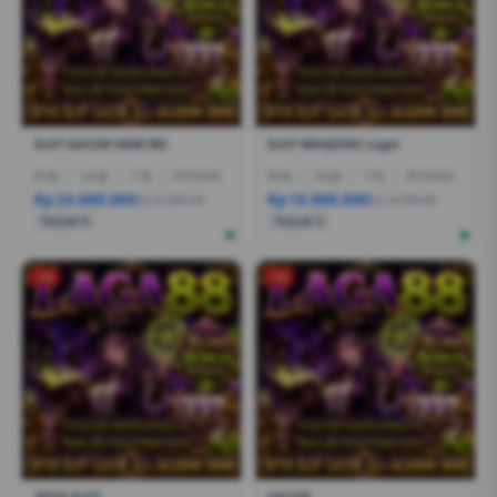
SLOT GACOR HARI INI
SLOT MAHJONG Login
R7AI
|
16GB
|
1TB
|
RTX5060
R5AI
|
16GB
|
1TB
|
RTX5060
Rp 24.600.000
Rp 16.800.000
Rp 21.399.000
Rp 19.799.000
Terjual 6
Terjual 5
-1%
-1%
SITUS SLOT
GACOR