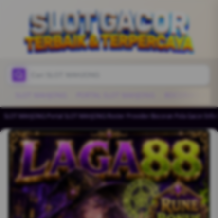
SLOT MAHJONG
PORTAL SLOT MAHJONG
BOCORAN POLA
SLOT MAHJONG
/
Portal SLOT MAHJONG
/
Roster Provider
/
Bocoran Pola Gacor
/
Info