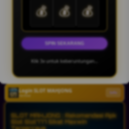
💰
💰
💰
SPIN SEKARANG
Klik 3x untuk keberuntungan...
Login SLOT MAHJONG
Info
Verified
SLOT MAHJONG : Rekomendasi Apk
Slot Slot777 Sikat Maxwin
Terpercaya