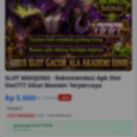
1/6
SLOT MAHJONG : Rekomendasi Apk Slot
Slot777 Sikat Maxwin Terpercaya
Rp 5.000
Rp 100.000
-95%
Terjual 2
SLOT MAHJONG
SKU:
1S83N0880RID
Autorized SLOT TOTO
💳
SLOT TOTO