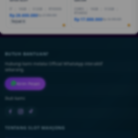
I7
|
16GB
|
512GB
|
RTX5050
CORE5
|
16GB
|
512GB
|
RTX4050
Rp 28.600.080
Rp 27.999.000
Rp 17.888.000
Rp 18.499.000
Terjual 6
BUTUH BANTUAN?
Hubungi kami melalui Official WhatsApp interaktif
sekarang.
Kirim Pesan
Ikuti kami:
TENTANG SLOT MAHJONG