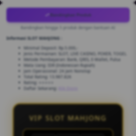
Bandingkan Produk
Bandingkan hingga 5 produk dengan bantuan AI
Informasi SLOT MAHJONG :
Minimal Deposit: Rp.5.000,-
Jenis Permainan: SLOT, LIVE CASINO, POKER, TOGEL
Metode Pembayaran: Bank, QRIS, E-Wallet, Pulsa
Mata Uang: IDR (Indonesian Rupiah)
Jam Operasional: 24 Jam Nonstop
Total Rating: 13.987.826
Rating: ⭐⭐⭐⭐⭐
Daftar Sekarang:
Klik Disini
VIP SLOT MAHJONG