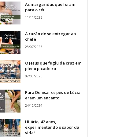
As margaridas que foram
para o céu
11/11/2025
A razão de se entregar ao
chefe
23/07/2025
O Jesus que fugiu da cruz em
pleno picadeiro
02/03/2025
Para Denisar os pés de Lúcia
eram um encanto!
24/12/2024
Hilário, 42 anos,
experimentando o sabor da
vida!