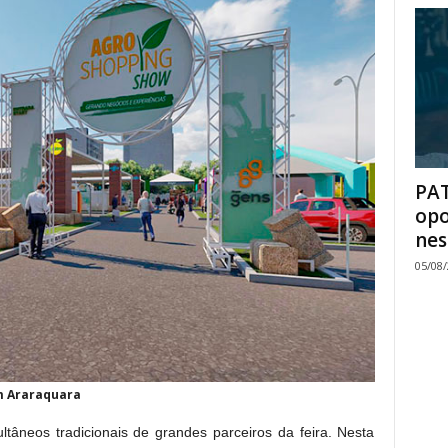
PAT
opo
nes
05/08
m Araraquara
tâneos tradicionais de grandes parceiros da feira. Nesta