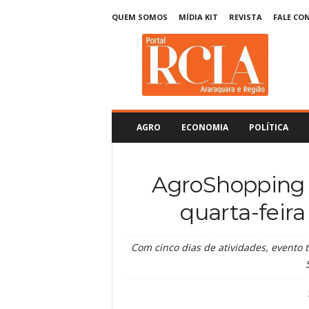
QUEM SOMOS
MÍDIA KIT
REVISTA
FALE CO
R
C
I
A
A
r
a
AGRO
ECONOMIA
POLÍTICA
r
a
q
AgroShopping 
u
a
quarta-feir
r
a
Com cinco dias de atividades, evento 