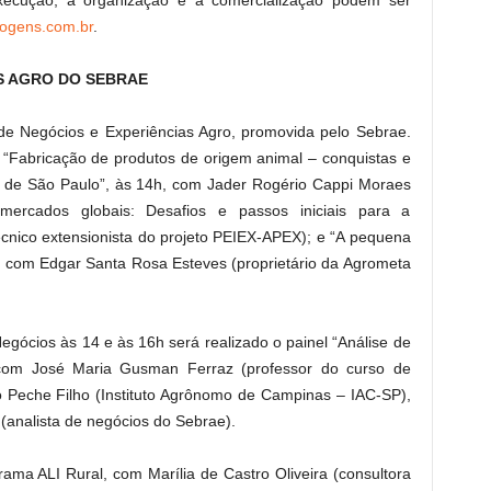
execução, a organização e a comercialização podem ser
ogens.com.br
.
S AGRO DO SEBRAE
e Negócios e Experiências Agro, promovida pelo Sebrae.
s “Fabricação de produtos de origem animal – conquistas e
 de São Paulo”, às 14h, com Jader Rogério Cappi Moraes
mercados globais: Desafios e passos iniciais para a
écnico extensionista do projeto PEIEX-APEX); e “A pequena
h, com Edgar Santa Rosa Esteves (proprietário da Agrometa
egócios às 14 e às 16h será realizado o painel “Análise de
, com José Maria Gusman Ferraz (professor do curso de
o Peche Filho (Instituto Agrônomo de Campinas – IAC-SP),
(analista de negócios do Sebrae).
rama ALI Rural, com Marília de Castro Oliveira (consultora