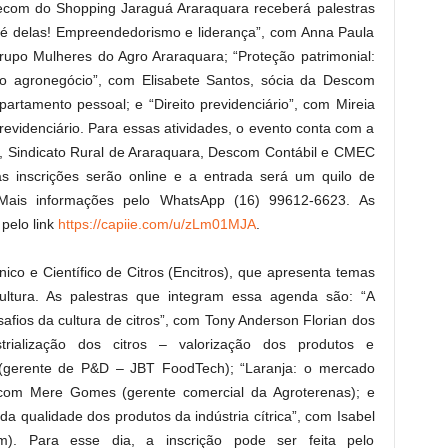
iecom do Shopping Jaraguá Araraquara receberá palestras
é delas! Empreendedorismo e liderança”, com Anna Paula
rupo Mulheres do Agro Araraquara; “Proteção patrimonial:
no agronegócio”, com Elisabete Santos, sócia da Descom
artamento pessoal; e “Direito previdenciário”, com Mireia
revidenciário. Para essas atividades, o evento conta com a
a, Sindicato Rural de Araraquara, Descom Contábil e CMEC
as inscrições serão online e a entrada será um quilo de
 Mais informações pelo WhatsApp (16) 99612-6623. As
 pelo link
https://capiie.com/u/zLm01MJA
.
ico e Científico de Citros (Encitros), que apresenta temas
ultura. As palestras que integram essa agenda são: “A
afios da cultura de citros”, com Tony Anderson Florian dos
strialização dos citros – valorização dos produtos e
n (gerente de P&D – JBT FoodTech); “Laranja: o mercado
 com Mere Gomes (gerente comercial da Agroterenas); e
da qualidade dos produtos da indústria cítrica”, com Isabel
m). Para esse dia, a inscrição pode ser feita pelo