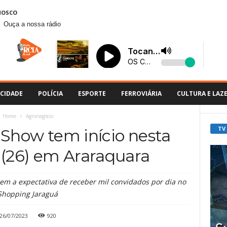
NOSCO
Ouça a nossa rádio
CIDADE
POLÍCIA
ESPORTE
FERROVIÁRIA
CULTURA E LAZ
Home
Agronegócio
TV
Show tem início nesta
a (26) em Araraquara
tem a expectativa de receber mil convidados por dia no
Shopping Jaraguá
26/07/2023
920