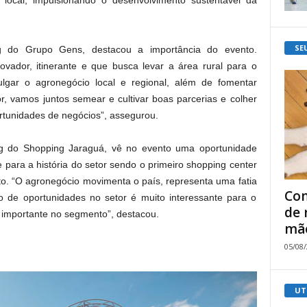
o local, impulsionando o desenvolvimento sustentável da
SE
ng do Grupo Gens, destacou a importância do evento.
vador, itinerante e que busca levar a área rural para o
lgar o agronegócio local e regional, além de fomentar
r, vamos juntos semear e cultivar boas parcerias e colher
rtunidades de negócios”, assegurou.
ng do Shopping Jaraguá, vê no evento uma oportunidade
para a história do setor sendo o primeiro shopping center
to. “O agronegócio movimenta o país, representa uma fatia
Com
 de oportunidades no setor é muito interessante para o
de 
 importante no segmento”, destacou.
mão
05/08
UT