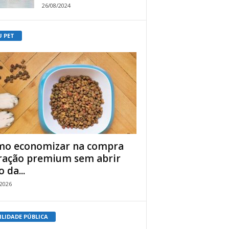
26/08/2024
U PET
o economizar na compra
ração premium sem abrir
 da...
/2026
ILIDADE PÚBLICA