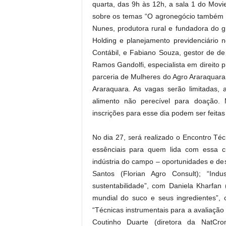
quarta, das 9h às 12h, a sala 1 do Mov
sobre os temas “O agronegócio também 
Nunes, produtora rural e fundadora do g
Holding e planejamento previdenciário 
Contábil, e Fabiano Souza, gestor de dep
Ramos Gandolfi, especialista em direito p
parceria de Mulheres do Agro Araraquar
Araraquara. As vagas serão limitadas, 
alimento não perecível para doação.
inscrições para esse dia podem ser feitas
No dia 27, será realizado o Encontro Técn
essênciais para quem lida com essa c
indústria do campo – oportunidades e des
Santos (Florian Agro Consult); “Indu
sustentabilidade”, com Daniela Kharfa
mundial do suco e seus ingredientes”,
“Técnicas instrumentais para a avaliação 
Coutinho Duarte (diretora da NatCro