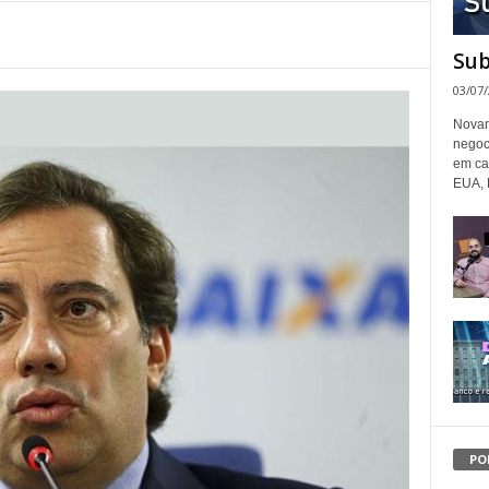
Sub
03/07
Novam
negoc
em ca
EUA, 
PO