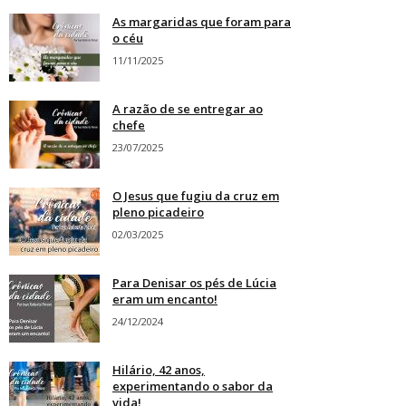
As margaridas que foram para
o céu
11/11/2025
A razão de se entregar ao
chefe
23/07/2025
O Jesus que fugiu da cruz em
pleno picadeiro
02/03/2025
Para Denisar os pés de Lúcia
eram um encanto!
24/12/2024
Hilário, 42 anos,
experimentando o sabor da
vida!