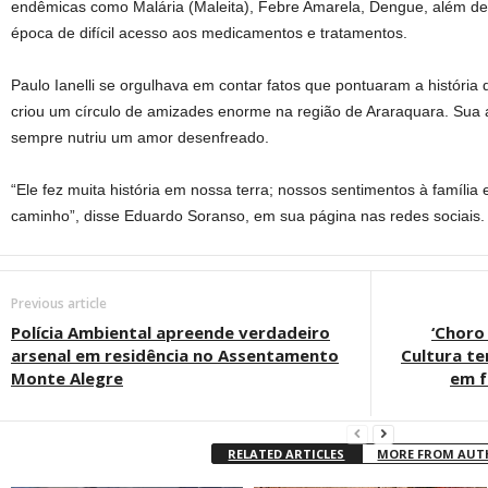
endêmicas como Malária (Maleita), Febre Amarela, Dengue, além d
época de difícil acesso aos medicamentos e tratamentos.
Paulo Ianelli se orgulhava em contar fatos que pontuaram a história 
criou um círculo de amizades enorme na região de Araraquara. Sua a
sempre nutriu um amor desenfreado.
“Ele fez muita história em nossa terra; nossos sentimentos à família
caminho”, disse Eduardo Soranso, em sua página nas redes sociais.
Previous article
Polícia Ambiental apreende verdadeiro
‘Choro
arsenal em residência no Assentamento
Cultura te
Monte Alegre
em f
RELATED ARTICLES
MORE FROM AU