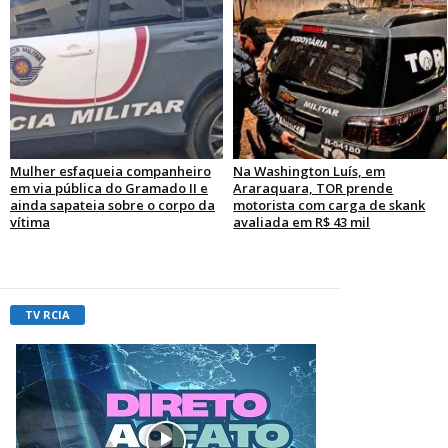
Mulher esfaqueia companheiro
Na Washington Luís, em
em via pública do Gramado II e
Araraquara, TOR prende
ainda sapateia sobre o corpo da
motorista com carga de skank
vítima
avaliada em R$ 43 mil
TV RCIA