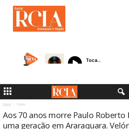
R
C
I
A
A
r
a
r
a
q
u
a
r
a
Home
Cidade
Aos 70 anos morre Paulo Roberto I
uma geração em Araraquara. Velór