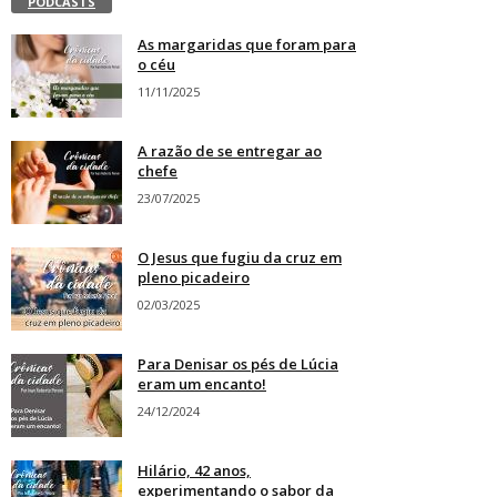
PODCASTS
As margaridas que foram para
o céu
11/11/2025
A razão de se entregar ao
chefe
23/07/2025
O Jesus que fugiu da cruz em
pleno picadeiro
02/03/2025
Para Denisar os pés de Lúcia
eram um encanto!
24/12/2024
Hilário, 42 anos,
experimentando o sabor da