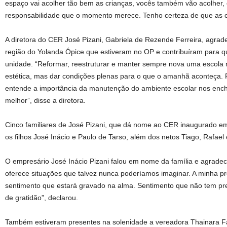
espaço vai acolher tão bem as crianças, vocês também vão acolher, 
responsabilidade que o momento merece. Tenho certeza de que as 
A diretora do CER José Pizani, Gabriela de Rezende Ferreira, agra
região do Yolanda Ópice que estiveram no OP e contribuíram para q
unidade. “Reformar, reestruturar e manter sempre nova uma escola
estética, mas dar condições plenas para o que o amanhã aconteça.
entende a importância da manutenção do ambiente escolar nos enc
melhor”, disse a diretora.
Cinco familiares de José Pizani, que dá nome ao CER inaugurado em
os filhos José Inácio e Paulo de Tarso, além dos netos Tiago, Rafael 
O empresário José Inácio Pizani falou em nome da família e agradece
oferece situações que talvez nunca poderíamos imaginar. A minha pr
sentimento que estará gravado na alma. Sentimento que não tem pr
de gratidão”, declarou.
Também estiveram presentes na solenidade a vereadora Thainara Fa