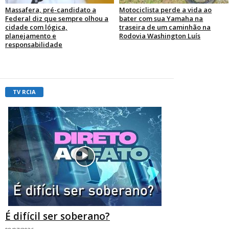
Massafera, pré-candidato a
Motociclista perde a vida ao
Federal diz que sempre olhou a
bater com sua Yamaha na
cidade com lógica,
traseira de um caminhão na
planejamento e
Rodovia Washington Luís
responsabilidade
TV RCIA
É difícil ser soberano?