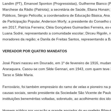
Landim (PT), Emanoel Sponton (Progressistas), Guilherme Bianco (PC
Marchese da Rádio (Patriota); a secretária de Saúde, Eliana Honain;
Públicos, Sérgio Pelícolla; a coordenadora de Educação Básica, Ana 
de Participação Popular, Anderson Morfy; a presidente do Conselho 
em 2017, Patrícia Ferreira; Cléia Gonçalves Guimarães Ferreira, ex-
Luana Sodré, representando a comunidade escolar; Dirceu Rigolin, 
moradores da região; e Danila de Freitas Santos, representando a B
VEREADOR POR QUATRO MANDATOS
José Pizani nasceu em Dourado, em 1º de fevereiro de 1916, mudan
Araraquara. Casou-se com Silde Gennari, em 1943, com quem teve 3 
Tarso e Silde Maria.
Ferroviário, foi também empresário do ramo de velas e pioneiro na 
causas sociais, sendo presidente da Sociedade São Vicente de Paul
instituições beneméritas voltadas, sobretudo, ao acolhimento dos ido
Homem público por vocação e grande apoiador do ex-prefeito Rômu