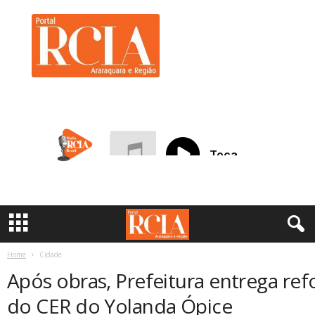
R
C
I
A
A
r
a
r
a
q
u
a
r
a
Home
Cidade
Após obras, Prefeitura entrega re
do CER do Yolanda Ópice