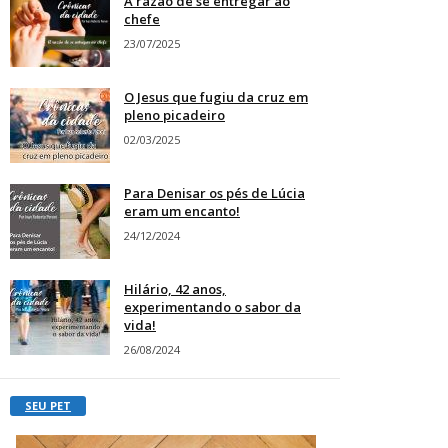
A razão de se entregar ao
chefe
23/07/2025
O Jesus que fugiu da cruz em
pleno picadeiro
02/03/2025
Para Denisar os pés de Lúcia
eram um encanto!
24/12/2024
Hilário, 42 anos,
experimentando o sabor da
vida!
26/08/2024
SEU PET