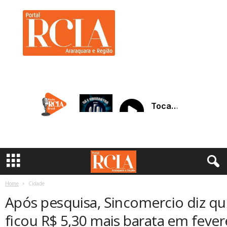
R
C
I
A
A
r
a
r
a
q
u
a
r
a
Home
Cidade
Após pesquisa, Sincomercio diz qu
ficou R$ 5,30 mais barata em fever