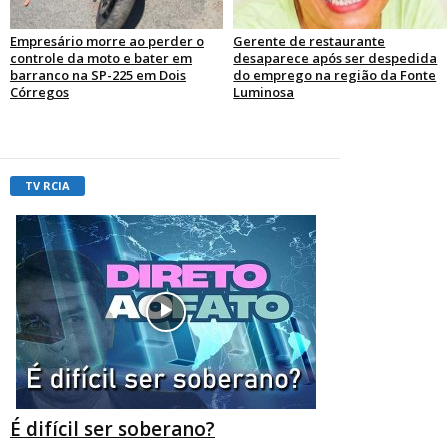
Empresário morre ao perder o
Gerente de restaurante
controle da moto e bater em
desaparece após ser despedida
barranco na SP-225 em Dois
do emprego na região da Fonte
Córregos
Luminosa
TV RCIA
É difícil ser soberano?