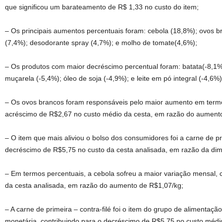
que significou um barateamento de R$ 1,33 no custo do item;
– Os principais aumentos percentuais foram: cebola (18,8%); ovos 
(7,4%); desodorante spray (4,7%); e molho de tomate(4,6%);
– Os produtos com maior decréscimo percentual foram: batata(-8,1%);
muçarela (-5,4%); óleo de soja (-4,9%); e leite em pó integral (-4,6%)
– Os ovos brancos foram responsáveis pelo maior aumento em term
acréscimo de R$2,67 no custo médio da cesta, em razão do aumento
– O item que mais aliviou o bolso dos consumidores foi a carne de pr
decréscimo de R$5,75 no custo da cesta analisada, em razão da dim
– Em termos percentuais, a cebola sofreu a maior variação mensal,
da cesta analisada, em razão do aumento de R$1,07/kg;
– A carne de primeira – contra-filé foi o item do grupo de alimentaçã
monetária, contribuindo para o decréscimo de R$5,75 no custo médi