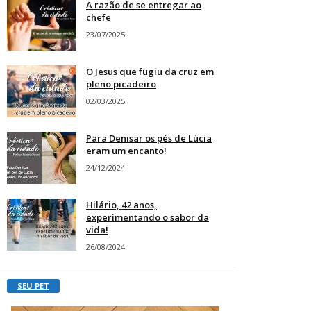
A razão de se entregar ao
chefe
23/07/2025
O Jesus que fugiu da cruz em
pleno picadeiro
02/03/2025
Para Denisar os pés de Lúcia
eram um encanto!
24/12/2024
Hilário, 42 anos,
experimentando o sabor da
vida!
26/08/2024
SEU PET