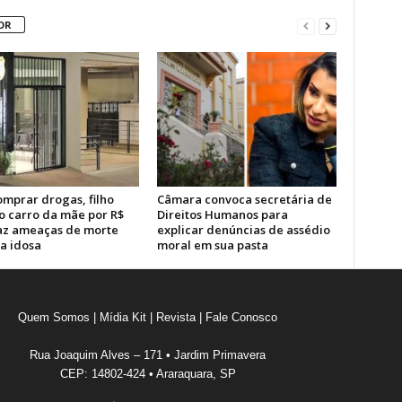
OR
omprar drogas, filho
Câmara convoca secretária de
o carro da mãe por R$
Direitos Humanos para
faz ameaças de morte
explicar denúncias de assédio
a idosa
moral em sua pasta
Quem Somos
|
Mídia Kit
|
Revista
|
Fale Conosco
Rua Joaquim Alves – 171 • Jardim Primavera
CEP: 14802-424 • Araraquara, SP