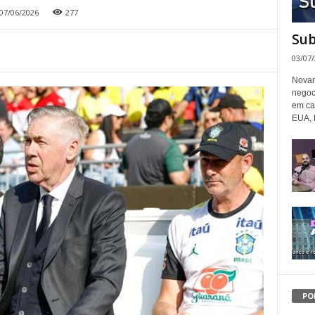
07/06/2026
277
Sub
03/07
Novam
negoc
em ca
EUA, 
PO