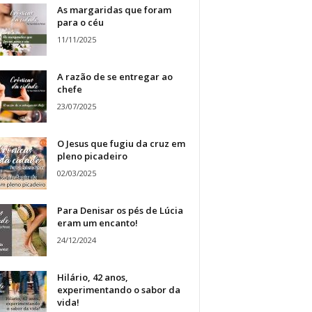
As margaridas que foram
para o céu
11/11/2025
A razão de se entregar ao
chefe
23/07/2025
O Jesus que fugiu da cruz em
pleno picadeiro
02/03/2025
Para Denisar os pés de Lúcia
eram um encanto!
24/12/2024
Hilário, 42 anos,
experimentando o sabor da
vida!