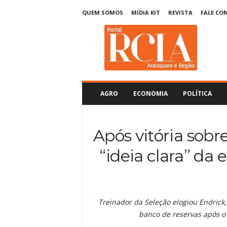
QUEM SOMOS
MÍDIA KIT
REVISTA
FALE CO
R
C
I
A
A
r
a
AGRO
ECONOMIA
POLÍTICA
r
a
q
Após vitória sobre
u
a
“ideia clara” da 
r
a
Treinador da Seleção elogiou Endrick
banco de reservas após o 