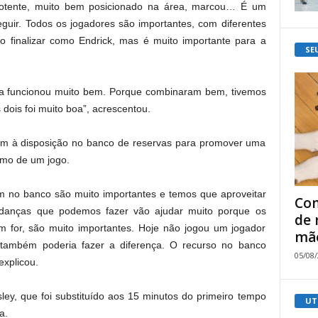
 potente, muito bem posicionado na área, marcou… É um
guir. Todos os jogadores são importantes, com diferentes
o finalizar como Endrick, mas é muito importante para a
SE
ha funcionou muito bem. Porque combinaram bem, tivemos
dois foi muito boa”, acrescentou.
em à disposição no banco de reservas para promover uma
rumo de um jogo.
m no banco são muito importantes e temos que aproveitar
Com
udanças que podemos fazer vão ajudar muito porque os
de 
 for, são muito importantes. Hoje não jogou um jogador
mão
 também poderia fazer a diferença. O recurso no banco
05/08
explicou.
ley, que foi substituído aos 15 minutos do primeiro tempo
UT
a.