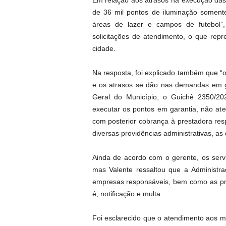
Em relação aos atrasos na execução das 
de 36 mil pontos de iluminação somente
áreas de lazer e campos de futebol”
solicitações de atendimento, o que rep
cidade.
Na resposta, foi explicado também que “o
e os atrasos se dão nas demandas em ga
Geral do Município, o Guichê 2350/202
executar os pontos em garantia, não at
com posterior cobrança à prestadora res
diversas providências administrativas, a
Ainda de acordo com o gerente, os serviç
mas Valente ressaltou que a Administ
empresas responsáveis, bem como as prov
é, notificação e multa.
Foi esclarecido que o atendimento aos mu