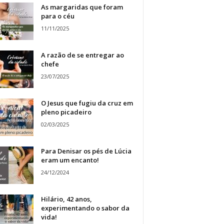
As margaridas que foram
para o céu
11/11/2025
A razão de se entregar ao
chefe
23/07/2025
O Jesus que fugiu da cruz em
pleno picadeiro
02/03/2025
Para Denisar os pés de Lúcia
eram um encanto!
24/12/2024
Hilário, 42 anos,
experimentando o sabor da
vida!