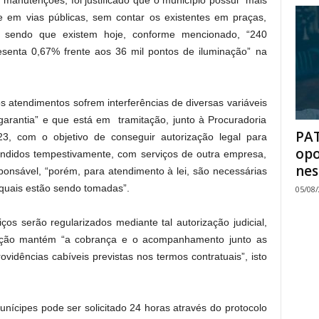
manutenções, foi justificado que o município possui “mais
 em vias públicas, sem contar os existentes em praças,
, sendo que existem hoje, conforme mencionado, “240
resenta 0,67% frente aos 36 mil pontos de iluminação” na
s atendimentos sofrem interferências de diversas variáveis
rantia” e que está em tramitação, junto à Procuradoria
PAT
3, com o objetivo de conseguir autorização legal para
opo
endidos tempestivamente, com serviços de outra empresa,
nes
ponsável, “porém, para atendimento à lei, são necessárias
s quais estão sendo tomadas”.
05/08
os serão regularizados mediante tal autorização judicial,
ração mantém “a cobrança e o acompanhamento junto as
idências cabíveis previstas nos termos contratuais”, isto
nícipes pode ser solicitado 24 horas através do protocolo