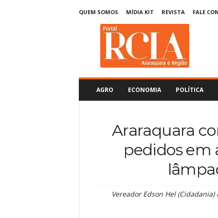
QUEM SOMOS
MÍDIA KIT
REVISTA
FALE CO
R
C
I
A
A
r
a
AGRO
ECONOMIA
POLÍTICA
r
a
q
Araraquara co
u
a
pedidos em a
r
a
lâmpa
Vereador Edson Hel (Cidadania) 