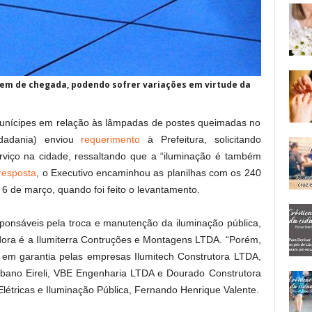
dem de chegada, podendo sofrer variações em virtude da
unícipes em relação às lâmpadas de postes queimadas no
idadania) enviou
requerimento
à Prefeitura, solicitando
rviço na cidade, ressaltando que a “iluminação é também
resposta
, o Executivo encaminhou as planilhas com os 240
6 de março, quando foi feito o levantamento.
ponsáveis pela troca e manutenção da iluminação pública,
dora é a Ilumiterra Contruções e Montagens LTDA. “Porém,
s em garantia pelas empresas Ilumitech Construtora LTDA,
rbano Eireli, VBE Engenharia LTDA e Dourado Construtora
Elétricas e Iluminação Pública, Fernando Henrique Valente.