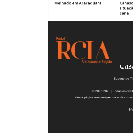
Melhado em Araraquara
Canasol
situaç
cana
(16)
Suporte de T
© 2005-2020 | Todos os direi
desta página em qualquer meio de comuni
Po