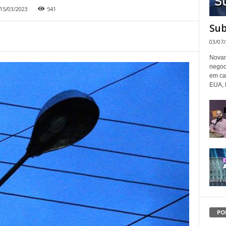
15/03/2023
541
Sub
03/07
Novam
negoc
em ca
EUA, 
PO