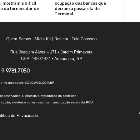
 mostram a difícil
ocupação das bancas que
ão do fornecedor de
deixam a passarela do
Terminal
Quem Somos
|
Mídia Kit
|
Revista
|
Fale Conosco
Rua Joaquim Alves – 171 • Jardim Primavera
CEP: 14802-424 • Araraquara, SP
 9.9781.7050
I e Hospedagem:
SOLOWEB.COM.BR
tos reservados. É proibida a reprodução do conteúdo
cação, eletrônico ou impresso, sem autorização escrita da RCIA.
lítica de Privacidade