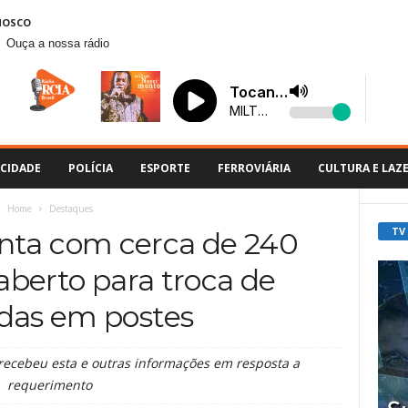
NOSCO
Ouça a nossa rádio
CIDADE
POLÍCIA
ESPORTE
FERROVIÁRIA
CULTURA E LAZ
Home
Destaques
TV
nta com cerca de 240
berto para troca de
das em postes
recebeu esta e outras informações em resposta a
requerimento