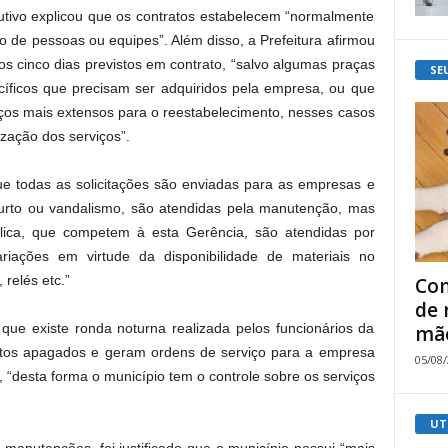
utivo explicou que os contratos estabelecem “normalmente
 de pessoas ou equipes”. Além disso, a Prefeitura afirmou
os cinco dias previstos em contrato, “salvo algumas praças
SE
íficos que precisam ser adquiridos pela empresa, ou que
os mais extensos para o reestabelecimento, nesses casos
zação dos serviços”.
ue todas as solicitações são enviadas para as empresas e
urto ou vandalismo, são atendidas pela manutenção, mas
blica, que competem à esta Gerência, são atendidas por
iações em virtude da disponibilidade de materiais no
relés etc.”
Com
de 
que existe ronda noturna realizada pelos funcionários da
mão
pontos apagados e geram ordens de serviço para a empresa
05/08
“desta forma o município tem o controle sobre os serviços
UT