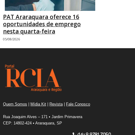
PAT Araraquara oferece 16
oportunidades de emprego
nesta quarta-feira
05/08/2026
Quem Somos
|
Mídia Kit
|
Revista
|
Fale Conosco
Rua Joaquim Alves – 171 • Jardim Primavera
CEP: 14802-424 • Araraquara, SP
(16) 9.9781.7050