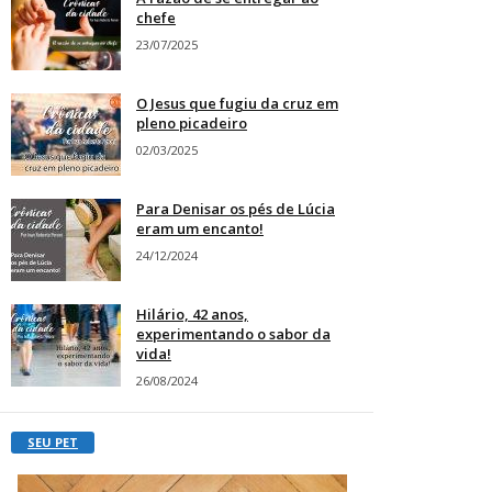
chefe
23/07/2025
O Jesus que fugiu da cruz em
pleno picadeiro
02/03/2025
Para Denisar os pés de Lúcia
eram um encanto!
24/12/2024
Hilário, 42 anos,
experimentando o sabor da
vida!
26/08/2024
SEU PET