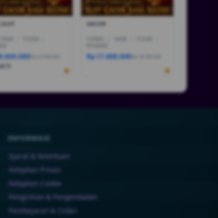
S SLOT
GACOR
16GB
|
512GB
|
CORE5
|
16GB
|
512GB
|
050
RTX4050
8.600.080
Rp 17.888.000
Rp 27.999.000
Rp 18.499.000
ual 6
Syarat & Ketentuan
Kebijakan Privasi
Kebijakan Cookie
Pengiriman & Pengembalian
Pembayaran & Cicilan