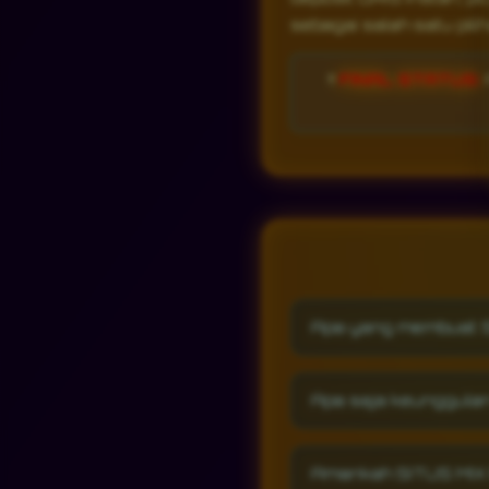
sebagai salah satu pili
‼️
FINAL STATUS:
Apa yang membuat SI
SITUS MIX PARLAY di
enkripsi SSL/TLS ber
Apa saja keunggula
tanpa rekayasa. Per
menjadikan SITUS MI
Sebagai arena slot8
pengalaman spin kela
harian tanpa syarat 
Amankah SITUS MIX 
berlangsung dalam h