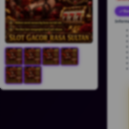
Ba
Inform