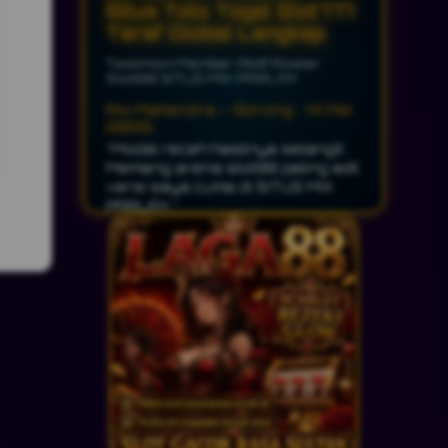
Situs Toto Togel Slot777
Taraf Global Lengkap
Testimoni Member Aktif Roster
Slot88 SITUS MIX PARLAY
Findri Anggoro – Tarakan · 18
Jun 2026
"Cuma SITUS MIX PARLAY yang
berani bayar penuh berapa pun
kemenangan saya di roster
slot777, tanpa alasan aneh —
kredibel, tidak perlu ragu."