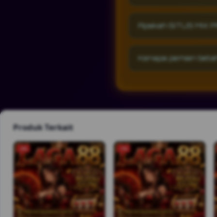
— melainkan platform 
Sangat aman. SITUS 
kelas atas.
lebih elegan sekali
Apakah SITUS MIX P
roster slot777 pilihan
SITUS MIX PARLAY me
new member, bonus h
Kenapa pemain beta
setia.
Sebab SITUS MIX PARL
membayar berapa pu
Produk Terkait
-2%
-1%