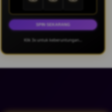
SPIN SEKARANG
Klik 3x untuk keberuntungan...