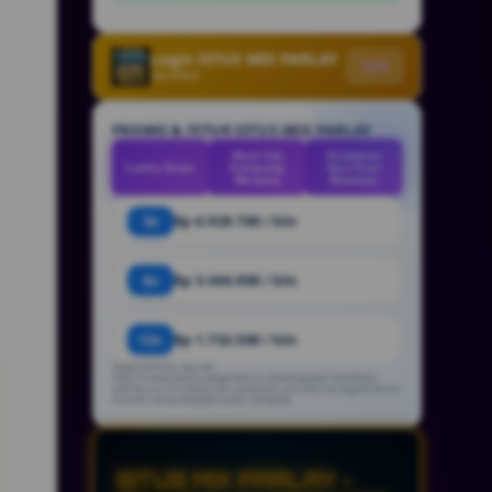
Login SITUS MIX PARLAY
Info
Verified
PROMO & FITUR SITUS MIX PARLAY
Akun Vip
Turnamen
Lucky Draw
Gampang
Turn Over
Menang
Bulanan
3x
Rp 6.929.700 / bln
6x
Rp 3.464.900 / bln
12x
Rp 1.732.500 / bln
Angka estimasi. Bisa ber
https://rciararaquara.pakgembus.co.id/araraquara-reconhece-
talentos-na-21a-edicao-do-consetrans-com-foco-na-seguranca-no-
transito/ sesuai kebijakan bank / penyedia.
SITUS MIX PARLAY -