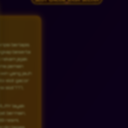
ipsi berlapis.
ngkap beserta
 rekam jejak
ama pemain
win yang jauh
to slot gacor
i slot777,
RLAY layak
at bermain,
88 resmi,
rdiri tegas