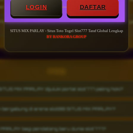
LOGIN
DAFTAR
han paling tepercaya di kancahnya.
Akses cepat, Transaksi instan, Mudah meraih kemenanga
SITUS MIX PARLAY.
SITUS MIX PARLAY - Situs Toto Togel Slot777 Taraf Global Lengkap
BY RANKORA GROUP
FAQ
TUS MIX PARLAY dijuluki portal slot777 paling hoki?
sebut portal slot777 paling hoki karena ekosistemnya me
lapis dan server global yang menjaga setiap putaran berj
n bergabung di arena slot88 SITUS MIX PARLAY?
paduan akses ringan, antarmuka elegan, serta gameplay r
X PARLAY pilihan utama pemain yang mengejar hasil nyata
8 tepercaya, SITUS MIX PARLAY menghadirkan auto-spin g
s profesional.
berbelit, plus dukungan live chat siaga 24 jam. Proses de
PARLAY bagi pendatang baru dunia slot777?
itungan menit, membuat SITUS MIX PARLAY bukan sekadar