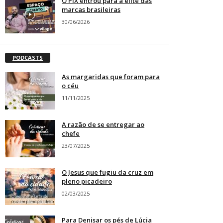
O PIX entrou para a elite das
marcas brasileiras
30/06/2026
PODCASTS
As margaridas que foram para
o céu
11/11/2025
A razão de se entregar ao
chefe
23/07/2025
O Jesus que fugiu da cruz em
pleno picadeiro
02/03/2025
Para Denisar os pés de Lúcia