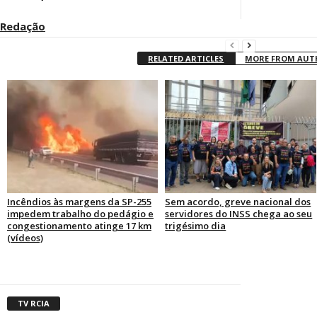
Redação
RELATED ARTICLES
MORE FROM AU
Incêndios às margens da SP-255
Sem acordo, greve nacional dos
impedem trabalho do pedágio e
servidores do INSS chega ao seu
congestionamento atinge 17 km
trigésimo dia
(vídeos)
TV RCIA