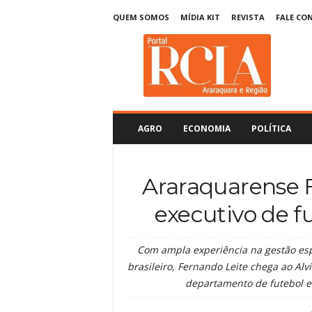
QUEM SOMOS
MÍDIA KIT
REVISTA
FALE CO
R
C
I
A
A
r
a
AGRO
ECONOMIA
POLÍTICA
r
a
q
Araraquarense F
u
a
executivo de f
r
a
Com ampla experiência na gestão espo
brasileiro, Fernando Leite chega ao Al
departamento de futebol e 