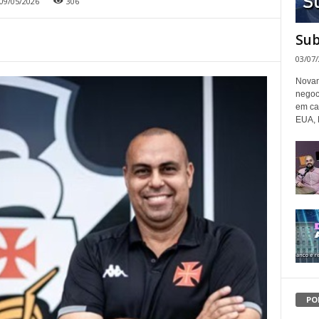
09/05/2026
306
Sub
03/07
Novam
negoc
em ca
EUA, 
PO