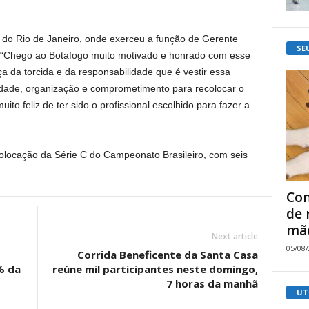
do Rio de Janeiro, onde exerceu a função de Gerente
SE
. “Chego ao Botafogo muito motivado e honrado com esse
ça da torcida e da responsabilidade que é vestir essa
dade, organização e comprometimento para recolocar o
ito feliz de ter sido o profissional escolhido para fazer a
olocação da Série C do Campeonato Brasileiro, com seis
Com
de 
mão
Next article
05/08
Corrida Beneficente da Santa Casa
% da
reúne mil participantes neste domingo,
7 horas da manhã
UT