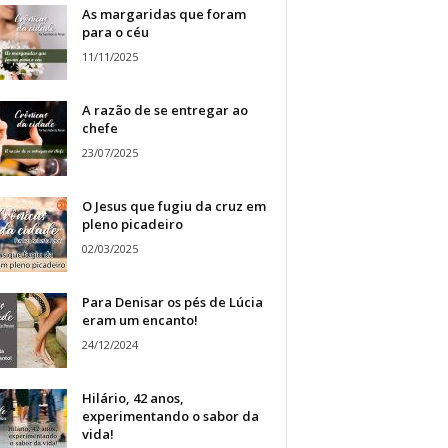
As margaridas que foram
para o céu
11/11/2025
A razão de se entregar ao
chefe
23/07/2025
O Jesus que fugiu da cruz em
pleno picadeiro
02/03/2025
Para Denisar os pés de Lúcia
eram um encanto!
24/12/2024
Hilário, 42 anos,
experimentando o sabor da
vida!