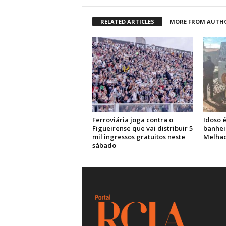
RELATED ARTICLES
MORE FROM AUTH
Ferroviária joga contra o
Idoso 
Figueirense que vai distribuir 5
banheir
mil ingressos gratuitos neste
Melhad
sábado