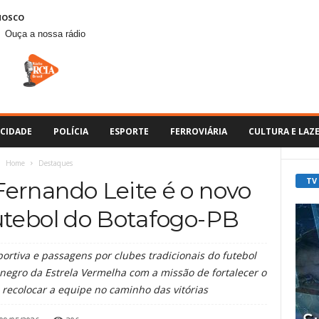
NOSCO
Ouça a nossa rádio
CIDADE
POLÍCIA
ESPORTE
FERROVIÁRIA
CULTURA E LAZ
Home
Destaques
TV
ernando Leite é o novo
utebol do Botafogo-PB
rtiva e passagens por clubes tradicionais do futebol
vinegro da Estrela Vermelha com a missão de fortalecer o
recolocar a equipe no caminho das vitórias