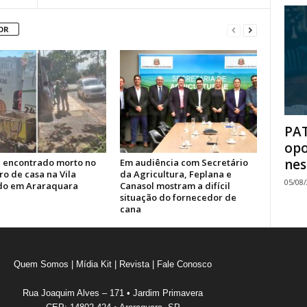
OR
PAT
opo
nes
é encontrado morto no
Em audiência com Secretário
o de casa na Vila
da Agricultura, Feplana e
05/08
o em Araraquara
Canasol mostram a difícil
situação do fornecedor de
cana
Quem Somos
|
Mídia Kit
|
Revista
|
Fale Conosco
Rua Joaquim Alves – 171 • Jardim Primavera