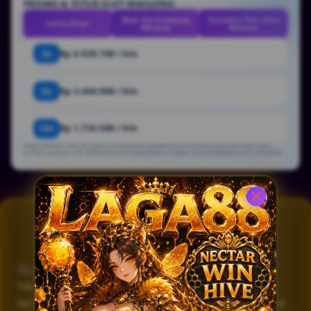
PROMO & FITUR SLOT MAHJONG
Akun Vip Gampang
Turnamen Turn Over
Lucky Draw
Menang
Bulanan
3x
Rp 6.929.700 / bln
6x
Rp 3.464.900 / bln
12x
Rp 1.732.500 / bln
Angka estimasi. Bisa ber https://rciararaquara.pakgembus.co.id/arteris-faz-feira-online-para-
recrutar-pessoas-com-deficiencia-para-viapaulista-na-regiao/ sesuai kebijakan bank / penyedia.
SLOT MAHJONG
SLOT MAHJONG
Link sbobet slot88 di bawah
naungan regulator nasional, pembayaran
terintegrasi bebas biaya. SLOT MAHJONG tampil