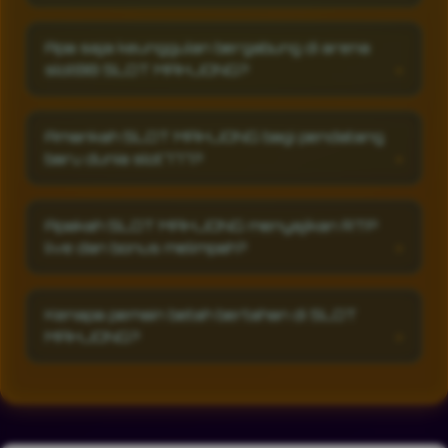
SLOT MAHJONG disebut portal slot777 paling
hoki karena ekosistemnya memakai enkripsi
Apa saja keunggulan bergabung di arena
SSL/TLS berlapis dan server global yang
slot88 SLOT MAHJONG?
menjaga setiap putaran berjalan adil tanpa
rekayasa. Perpaduan akses ringan,
Sebagai arena slot88 tepercaya, SLOT
antarmuka elegan, serta gameplay realistis
MAHJONG menghadirkan auto-spin gesit,
menjadikan SLOT MAHJONG pilihan utama
Amankah SLOT MAHJONG bagi pendatang
bonus harian tanpa syarat berbelit, plus
pemain yang mengejar hasil nyata dan
baru dunia slot777?
dukungan live chat siaga 24 jam. Proses depo
pengalaman spin kelas profesional.
& withdraw berlangsung dalam hitungan
Sangat aman. SLOT MAHJONG membuka pintu
menit, membuat SLOT MAHJONG bukan
bagi semua kalangan, dan tampilan yang lebih
sekadar tempat spin — melainkan platform
Apakah SLOT MAHJONG menyajikan RTP
elegan sekaligus dinamis menambah
hiburan digital dengan rekam jejak teruji serta
live dan bonus melimpah?
kenyamanan serta rasa adil selama bermain
perlindungan berlapis kelas atas.
di roster slot777 pilihan.
SLOT MAHJONG menyajikan RTP live yang
akurat dan bonus melimpah — mulai dari bonus
Kenapa pemain betah bertahan di SLOT
new member, bonus harian, mingguan, hingga
MAHJONG?
cashback kekalahan buat member slot88
setia.
Sebab SLOT MAHJONG sudah terbukti
sebagai portal toto & slot777 resmi yang
berani membayar berapa pun kemenangan
Anda tanpa potongan aneh.