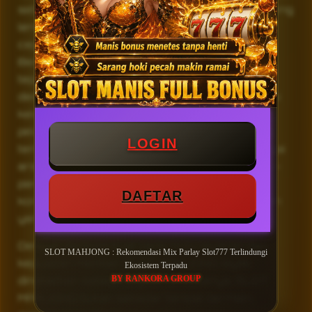
sebagai portal slot777 dengan roster game paling
lengkap beserta Room Hoki yang termasyhur
cepat memberi kemenangan tiap harinya.
Berbekal rekam jejak sebagai situs slot88
tepercaya, SLOT MAHJONG tetap menjadi
destinasi utama pemain yang memburu sensasi
kelas premium, tampilan modern, sekaligus
peluang Maxwin yang jauh lebih luas dibanding
LOGIN
tempat lain. SLOT MAHJONG pun berdiri sebagai
arena toto slot gacor untuk seluruh kalangan —
panggung bagi pemain serius yang mencari
DAFTAR
konsistensi slot777, ekosistem adil, dan Maxwin
yang bisa dibuktikan setiap sesi.
Dengan dedikasi kuat pada mutu layanan dan
SLOT MAHJONG : Rekomendasi Mix Parlay Slot777 Terlindungi
kepuasan member, SLOT MAHJONG layak
Ekosistem Terpadu
BY RANKORA GROUP
dinobatkan sebagai jagoan di kelasnya. SLOT
MAHJONG bukan sekadar tempat bermain,