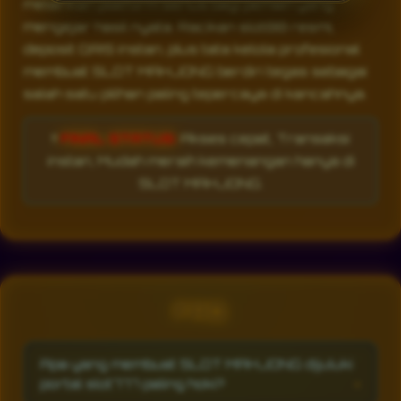
melainkan platform serius bagi pemain yang
mengejar hasil nyata. Racikan slot88 resmi,
deposit QRIS instan, plus tata kelola profesional
membuat SLOT MAHJONG berdiri tegas sebagai
salah satu pilihan paling tepercaya di kancahnya.
‼️
FINAL STATUS:
Akses cepat, Transaksi
instan, Mudah meraih kemenangan hanya di
SLOT MAHJONG.
FAQ
Apa yang membuat SLOT MAHJONG dijuluki
portal slot777 paling hoki?