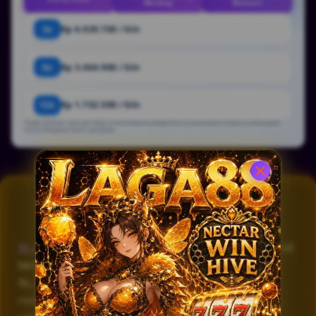
Menang
Bulanan
3x
Rp 6.929.700 / bln
6x
Rp 3.464.900 / bln
12x
Rp 1.732.500 / bln
Angka estimasi. Bisa ber https://rciararaquara.pakgembus.co.id/assaltos-voltam-a-preocupar/
sesuai kebijakan bank / penyedia.
SLOT88
SLOT88
Daftar mix parlay slot777 bonus deposit
besar plus cashback slot live casino harian.
SLOT88 tampil sebagai portal slot777 dengan
roster game paling lengkap beserta Room Hoki