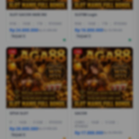
SLOT GACOR HARI INI
SLOT88 Login
R7AI
|
16GB
|
1TB
|
RTX5060
R5AI
|
16GB
|
1TB
|
RTX5060
Rp 24.600.000
Rp 16.800.000
Rp 21.399.000
Rp 19.799.000
Terjual 6
Terjual 5
-1%
-1%
SITUS SLOT
GACOR
I7
|
16GB
|
512GB
|
RTX5050
CORE5
|
16GB
|
512GB
|
RTX4050
Rp 28.600.080
Rp 27.999.000
Rp 17.888.000
Rp 18.499.000
Terjual 6