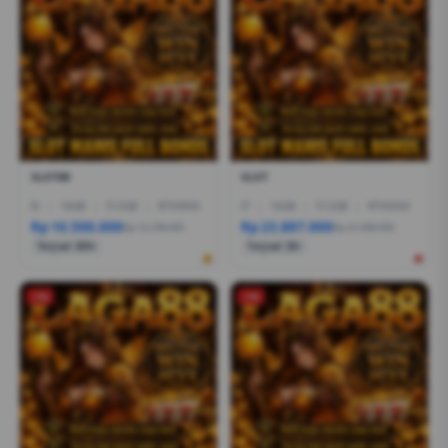
SLOT88
SLOT
I5
|
16GB
|
512GB
|
RTX3050
I7
|
16GB
|
512GB
|
RTX5050
Rp 10.500.000
Rp 23.887.000
Rp 12.799.000
Rp 21.999.000
Terjual 200+
Terjual 20+
-1%
-1%