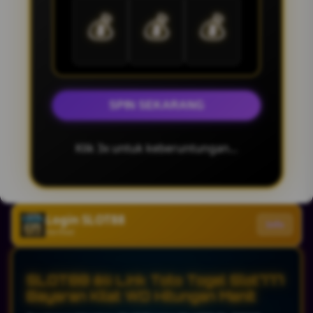
💰
💰
💰
SPIN SEKARANG
Klik 3x untuk keberuntungan...
Login SLOT88
Info
Verified
SLOT88 âš¡ Link Toto Togel Slot777
Bayaran Kilat WD Hitungan Menit