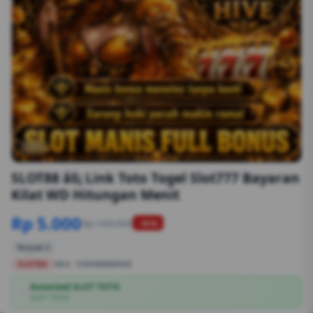
1/6
SLOT88 âš¡ Link Toto Togel Slot777 Bayaran
Kilat WD Hitungan Menit
Rp 5.000
Rp 100.000
-95%
Terjual 2
SLOT88
SKU:
1S83N0880RID
Autorized SLOT TOTO
💳
SLOT TOTO