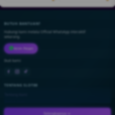
BUTUH BANTUAN?
Hubungi kami melalui Official WhatsApp interaktif
sekarang.
Kirim Pesan
Ikuti kami:
TENTANG SLOT88
Tentang Kami
Kontak Kami
Lokasi Toko
Selengkapnya