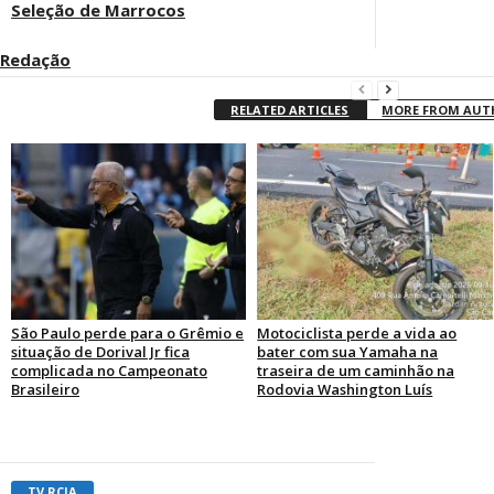
Seleção de Marrocos
Redação
RELATED ARTICLES
MORE FROM AU
São Paulo perde para o Grêmio e
Motociclista perde a vida ao
situação de Dorival Jr fica
bater com sua Yamaha na
complicada no Campeonato
traseira de um caminhão na
Brasileiro
Rodovia Washington Luís
TV RCIA