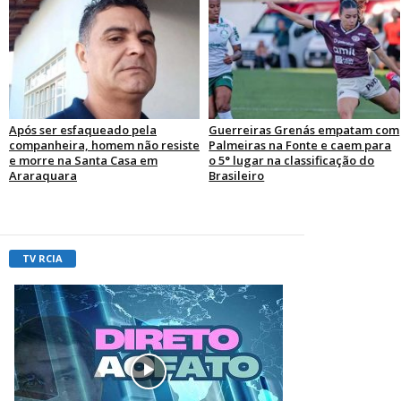
Após ser esfaqueado pela
Guerreiras Grenás empatam com
companheira, homem não resiste
Palmeiras na Fonte e caem para
e morre na Santa Casa em
o 5° lugar na classificação do
Araraquara
Brasileiro
TV RCIA