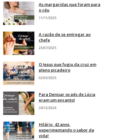
As margaridas que foram para
o céu
11/11/2025
A razão de se entregar ao
chefe
23/07/2025
O Jesus que fugiu da cruz em
pleno picadeiro
02/03/2025
Para Denisar os pés de Lúcia
eram um encanto!
24/12/2024
Hilário, 42 anos,
experimentando o sabor da
vida!