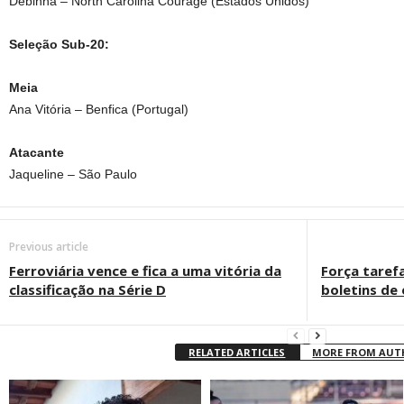
Debinha – North Carolina Courage (Estados Unidos)
Seleção Sub-20:
Meia
Ana Vitória – Benfica (Portugal)
Atacante
Jaqueline – São Paulo
Previous article
Ferroviária vence e fica a uma vitória da
Força tarefa
classificação na Série D
boletins de
RELATED ARTICLES
MORE FROM AU