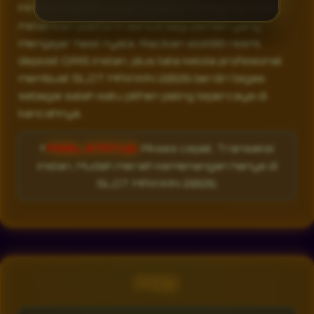
MAXWIN 2026 bukan sekadar tempat bermain,
melainkan platform serius bagi pemain yang
mengejar hasil nyata. Racikan slot88 resmi,
deposit QRIS instan, plus tata kelola profesional
membuat SLOT MAXWIN 2026 berdiri tegas
sebagai salah satu pilihan paling tepercaya di
kancahnya.
‼️
FINAL STATUS:
Akses cepat, Transaksi
instan, Mudah meraih kemenangan hanya di
SLOT MAXWIN 2026.
FAQ