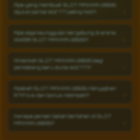
Apa yang membuat SLOT MAXWIN 2026
dijuluki portal slot777 paling hoki?
SLOT MAXWIN 2026 disebut portal slot777
paling hoki karena ekosistemnya memakai
Apa saja keunggulan bergabung di arena
enkripsi SSL/TLS berlapis dan server global
slot88 SLOT MAXWIN 2026?
yang menjaga setiap putaran berjalan adil
tanpa rekayasa. Perpaduan akses ringan,
Sebagai arena slot88 tepercaya, SLOT
antarmuka elegan, serta gameplay realistis
MAXWIN 2026 menghadirkan auto-spin gesit,
menjadikan SLOT MAXWIN 2026 pilihan utama
Amankah SLOT MAXWIN 2026 bagi
bonus harian tanpa syarat berbelit, plus
pemain yang mengejar hasil nyata dan
pendatang baru dunia slot777?
dukungan live chat siaga 24 jam. Proses depo
pengalaman spin kelas profesional.
& withdraw berlangsung dalam hitungan
Sangat aman. SLOT MAXWIN 2026 membuka
menit, membuat SLOT MAXWIN 2026 bukan
pintu bagi semua kalangan, dan tampilan yang
sekadar tempat spin — melainkan platform
Apakah SLOT MAXWIN 2026 menyajikan
lebih elegan sekaligus dinamis menambah
hiburan digital dengan rekam jejak teruji serta
RTP live dan bonus melimpah?
kenyamanan serta rasa adil selama bermain
perlindungan berlapis kelas atas.
di roster slot777 pilihan.
SLOT MAXWIN 2026 menyajikan RTP live
yang akurat dan bonus melimpah — mulai dari
Kenapa pemain betah bertahan di SLOT
bonus new member, bonus harian, mingguan,
MAXWIN 2026?
hingga cashback kekalahan buat member
slot88 setia.
Sebab SLOT MAXWIN 2026 sudah terbukti