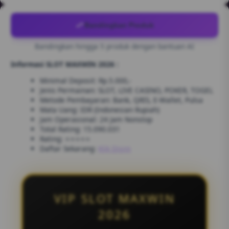
Bandingkan Produk
Bandingkan hingga 5 produk dengan bantuan AI
Informasi SLOT MAXWIN 2026 :
Minimal Deposit: Rp.5.000,-
Jenis Permainan: SLOT, LIVE CASINO, POKER, TOGEL
Metode Pembayaran: Bank, QRIS, E-Wallet, Pulsa
Mata Uang: IDR (Indonesian Rupiah)
Jam Operasional: 24 Jam Nonstop
Total Rating: 15.090.031
Rating: ⭐⭐⭐⭐⭐
Daftar Sekarang:
Klik Disini
VIP SLOT MAXWIN
2026