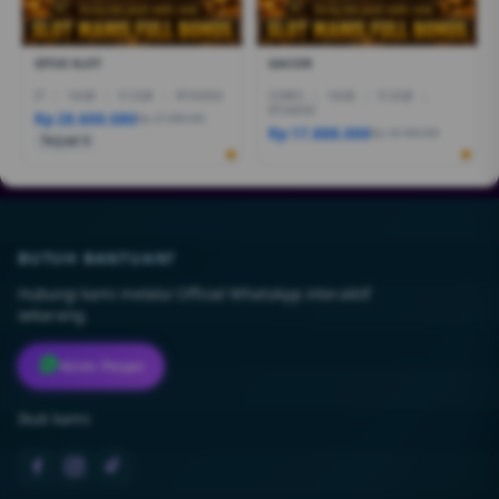
SITUS SLOT
GACOR
I7
|
16GB
|
512GB
|
RTX5050
CORE5
|
16GB
|
512GB
|
RTX4050
Rp 28.600.080
Rp 27.999.000
Rp 17.888.000
Rp 18.499.000
Terjual 6
BUTUH BANTUAN?
Hubungi kami melalui Official WhatsApp interaktif
sekarang.
Kirim Pesan
Ikuti kami: