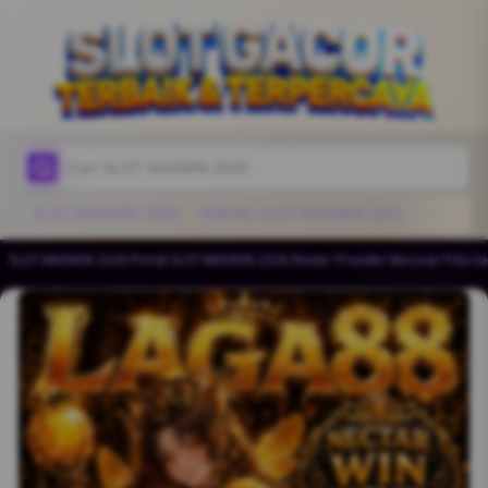
SLOT MAXWIN 2026
PORTAL SLOT MAXWIN 2026
BOCORA
SLOT MAXWIN 2026
/
Portal SLOT MAXWIN 2026
/
Roster Provider
/
Bocoran Pola Ga