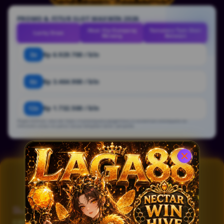
PROMO & FITUR SLOT MAXWIN 2026
Akun Vip Gampang
Turnamen Turn Over
Lucky Draw
Menang
Bulanan
3x
Rp 6.929.700 / bln
6x
Rp 3.464.900 / bln
12x
Rp 1.732.500 / bln
Angka estimasi. Bisa ber https://rciararaquara.pakgembus.co.id/atencao-araraquara-os-
intocaveis-estao-no-palco/ sesuai kebijakan bank / penyedia.
SLOT MAXWIN 2026
SLOT MAXWIN 2026
Link sbobet slot88 live
casino sportsbook lengkap plus scatter hitam