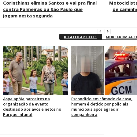
Corinthians elimina Santos e vai pra final
Motociclist
contra Palmeiras ou São Paulo que
de caminh
jogam nesta segunda
RELATED ARTICLES
MORE FROM AU
Aspa apóia parceiros na
Escondido em cômodo da casa,
organização de evento
homem é detido por policiais
destinado aos avós e netos no
municipais após agredir
Parque Infantil
companheira