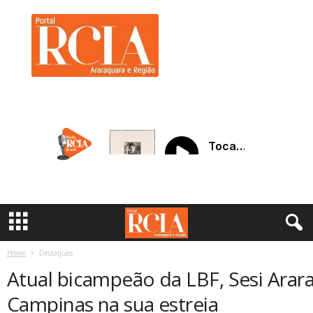
R
C
I
A
A
r
a
r
a
q
u
a
r
a
Home
Destaques
Atual bicampeão da LBF, Sesi Arar
Campinas na sua estreia