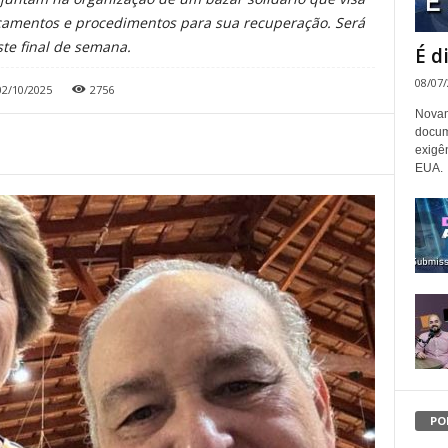
camentos e procedimentos para sua recuperação. Será
te final de semana.
É d
08/07
02/10/2025
2756
Novam
docum
exigê
EUA.
PO