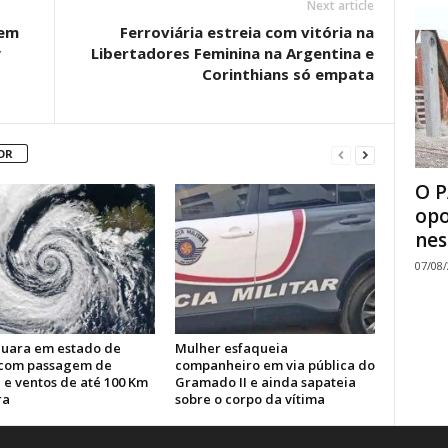
Next article
 em
Ferroviária estreia com vitória na
y
Libertadores Feminina na Argentina e
Corinthians só empata
OR
O P
opo
nes
07/08
uara em estado de
Mulher esfaqueia
 com passagem de
companheiro em via pública do
 e ventos de até 100 Km
Gramado II e ainda sapateia
ra
sobre o corpo da vítima