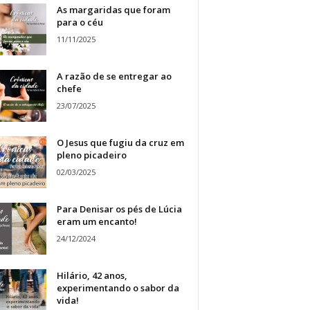
As margaridas que foram
para o céu
11/11/2025
A razão de se entregar ao
chefe
23/07/2025
O Jesus que fugiu da cruz em
pleno picadeiro
02/03/2025
Para Denisar os pés de Lúcia
eram um encanto!
24/12/2024
Hilário, 42 anos,
experimentando o sabor da
vida!