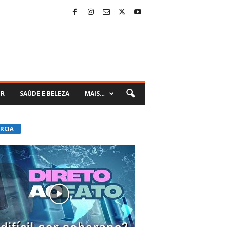
ER
SAÚDE E BELEZA
MAIS…
 RCIA