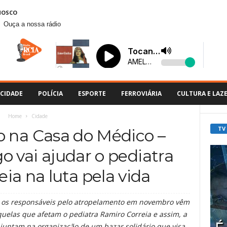
NOSCO
Ouça a nossa rádio
CIDADE
POLÍCIA
ESPORTE
FERROVIÁRIA
CULTURA E LAZ
Home
Cidade
TV
io na Casa do Médico –
 vai ajudar o pediatra
ia na luta pela vida
r os responsáveis pelo atropelamento em novembro vêm
elas que afetam o pediatra Ramiro Correia e assim, a
 juntam na organização de um bazar solidário que visa