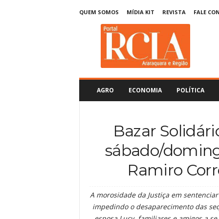
QUEM SOMOS
MÍDIA KIT
REVISTA
FALE CO
R
C
I
A
A
r
a
AGRO
ECONOMIA
POLÍTICA
r
a
q
Bazar Solidár
u
a
sábado/domingo
r
a
Ramiro Corre
A morosidade da Justiça em sentencia
impedindo o desaparecimento das sequ
esposa Lucy, familiares e amigos a se