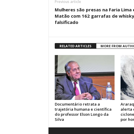
Previous article
Mulheres são presas na Faria Lima
Matão com 162 garrafas de whisk
falsificado
RELATED ARTICLES
MORE FROM AUTH
Documentário retrata a
Araraq
trajetória humana e científica
alerta
do professor Elson Longo da
ciclone
Silva
por ho