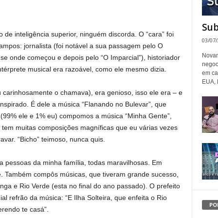
Sub
 de inteligência superior, ninguém discorda. O “cara” foi
03/07
mpos: jornalista (foi notável a sua passagem pelo O
Novam
se onde começou e depois pelo “O Imparcial”), historiador
negoc
térprete musical era razoável, como ele mesmo dizia.
em ca
EUA, 
 carinhosamente o chamava), era genioso, isso ele era – e
nspirado. É dele a música “Flanando no Bulevar”, que
s (99% ele e 1% eu) compomos a música “Minha Gente”,
e tem muitas composições magníficas que eu várias vezes
ravar. “Bicho” teimoso, nunca quis.
 pessoas da minha família, todas maravilhosas. Em
e. Também compôs músicas, que tiveram grande sucesso,
anga e Rio Verde (esta no final do ano passado). O prefeito
al refrão da música: “E Ilha Solteira, que enfeita o Rio
PO
erendo te casá”.