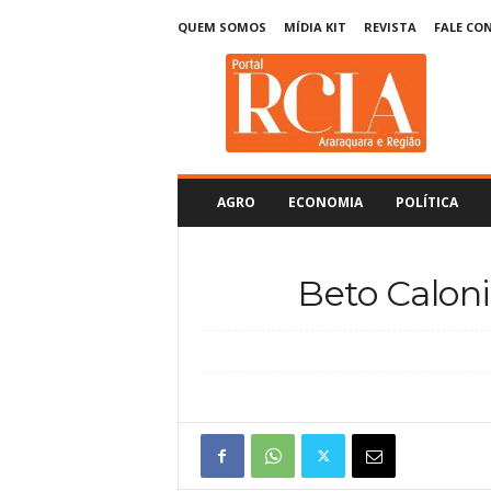
QUEM SOMOS
MÍDIA KIT
REVISTA
FALE CO
R
C
I
A
A
r
a
AGRO
ECONOMIA
POLÍTICA
r
a
q
Beto Caloni
u
a
r
a