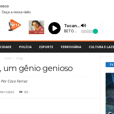
NOSCO
Ouça a nossa rádio
CIDADE
POLÍCIA
ESPORTE
FERROVIÁRIA
CULTURA E LAZ
Home
Artigo
TV
, um gênio genioso
Por Coca Ferraz
18/11/2025
723