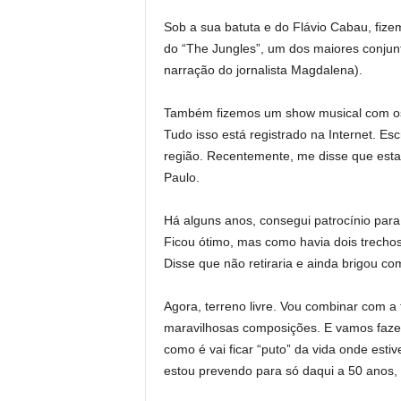
Sob a sua batuta e do Flávio Cabau, fizem
do “The Jungles”, um dos maiores conju
narração do jornalista Magdalena).
Também fizemos um show musical com os a
Tudo isso está registrado na Internet. Es
região. Recentemente, me disse que estav
Paulo.
Há alguns anos, consegui patrocínio para 
Ficou ótimo, mas como havia dois trechos 
Disse que não retiraria e ainda brigou c
Agora, terreno livre. Vou combinar com a 
maravilhosas composições. E vamos faz
como é vai ficar “puto” da vida onde est
estou prevendo para só daqui a 50 anos, e