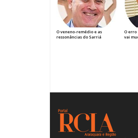
O veneno-remédio e as
O erro
ressonâncias do Sarriá
vai mu