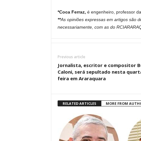
*Coca Ferraz,
é engenheiro, professor da
**
As opiniões expressas em artigos são d
necessariamente, com as do RCIARAR
Previous article
Jornalista, escritor e compositor 
Caloni, será sepultado nesta quart
feira em Araraquara
RELATED ARTICLES
MORE FROM AUTH