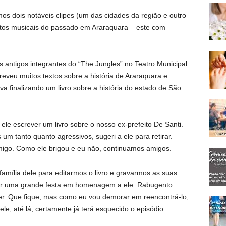
os dois notáveis clipes (um das cidades da região e outro
ntos musicais do passado em Araraquara – este com
ntigos integrantes do “The Jungles” no Teatro Municipal.
creveu muitos textos sobre a história de Araraquara e
a finalizando um livro sobre a história do estado de São
ele escrever um livro sobre o nosso ex-prefeito De Santi.
um tanto quanto agressivos, sugeri a ele para retirar.
omigo. Como ele brigou e eu não, continuamos amigos.
família dele para editarmos o livro e gravarmos as suas
er uma grande festa em homenagem a ele. Rabugento
iver. Que fique, mas como eu vou demorar em reencontrá-lo,
le, até lá, certamente já terá esquecido o episódio.