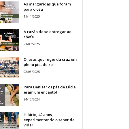
As margaridas que foram
para o céu
11/11/2025
A razão de se entregar ao
chefe
23/07/2025
O Jesus que fugiu da cruz em
pleno picadeiro
02/03/2025
Para Denisar os pés de Lúcia
eram um encanto!
24/12/2024
Hilário, 42 anos,
experimentando o sabor da
vida!