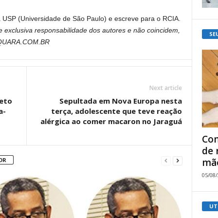
 USP (Universidade de São Paulo) e escreve para o RCIA.
e exclusiva responsabilidade dos autores e não coincidem,
SE
AQUARA.COM.BR
Next article
Beto
Sepultada em Nova Europa nesta
a-
terça, adolescente que teve reação
alérgica ao comer macaron no Jaraguá
Com
de 
mão
OR
05/08
UT