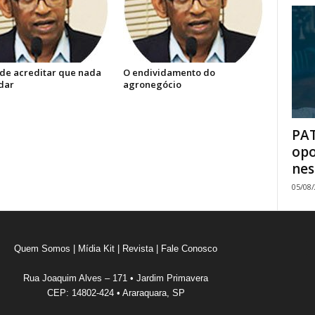
 de acreditar que nada
O endividamento do
dar
agronegócio
PAT
opo
nes
05/08
Quem Somos
|
Mídia Kit
|
Revista
|
Fale Conosco
Rua Joaquim Alves – 171 • Jardim Primavera
CEP: 14802-424 • Araraquara, SP