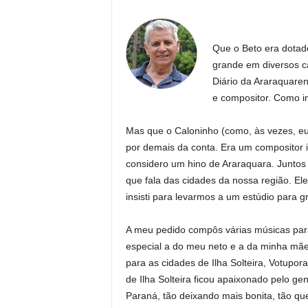
Que o Beto era dotado
grande em diversos ca
Diário da Araraquaren
e compositor. Como in
Mas que o Caloninho (como, às vezes, eu
por demais da conta. Era um compositor i
considero um hino de Araraquara. Junto
que fala das cidades da nossa região. El
insisti para levarmos a um estúdio para g
A meu pedido compôs várias músicas para
especial a do meu neto e a da minha mã
para as cidades de Ilha Solteira, Votupor
de Ilha Solteira ficou apaixonado pelo geni
Paraná, tão deixando mais bonita, tão qu