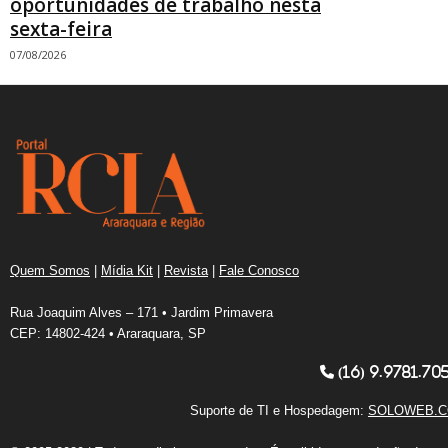
oportunidades de trabalho nesta
sexta-feira
07/08/2026
Quem Somos
|
Mídia Kit
|
Revista
|
Fale Conosco
Rua Joaquim Alves – 171 • Jardim Primavera
CEP: 14802-424 • Araraquara, SP
(16) 9.9781.70
Suporte de TI e Hospedagem:
SOLOWEB.C