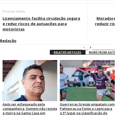
Previous article
Licenciamento facilita circulação segura
Moradore
e reduz riscos de autuações para
reduzir ri
motoristas
Redação
RELATED ARTICLES
MORE FROM AU
Após ser esfaqueado pela
Guerreiras Grenás empatam com
companheira, homem não resiste
Palmeiras na Fonte e caem para
e morre na Santa Casa em
o 5° lugar na classificação do