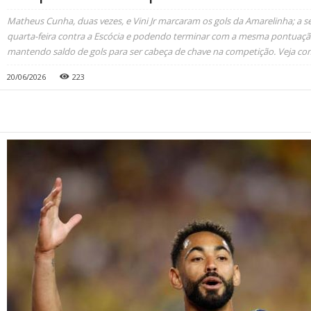
Matheus Cunha, duas vezes, e Vini Jr marcaram os gols da Amarelinha; a se
quarta-feira contra a Escócia e podendo terminar com a mesma pontuaçã
mantendo saldo de gols para ser cabeça de chave na competição. Veja como
20/06/2026
223