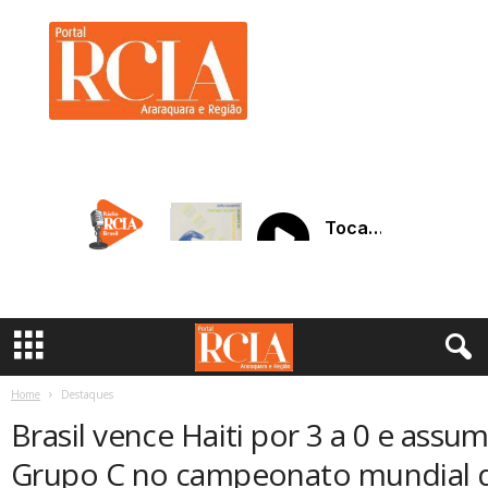
R
C
I
A
A
r
a
r
a
q
u
a
r
a
Home
Destaques
Brasil vence Haiti por 3 a 0 e assu
Grupo C no campeonato mundial d