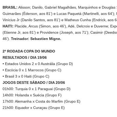
BRASIL:
Alisson; Danilo, Gabriel Magalhães, Marquinhos e Douglas
Guimarães (Éderson, aos 81’) e Lucas Paquetá (Martinelli, aos 64’);
Vinícius Jr (Danilo Santos, aos 81’) e Matheus Cunha (Endrick, aos 6
HAITI:
Placide, Arcus (Simon, aos 46’), Adé, Delcroix e Duverne; Ex
(Etienne Jr, aos 81’) e Providence (Joseph, aos 71’); Casimir (Deedson
46’).
Treinador: Sebastien Migne.
2ª RODADA COPA DO MUNDO
RESULTADOS / DIA 19/06
• Estados Unidos 2 x 0 Austrália (Grupo D)
• Escócia 0 x 1 Marrocos (Grupo C)
• Brasil 3 x 0 Haiti (Grupo C)
JOGOS DESTE SÁBADO / DIA 20/06
01h00: Turquia 0 x 1 Paraguai (Grupo D)
14h00: Holanda x Suécia (Grupo F)
17h00: Alemanha x Costa do Marfim (Grupo E)
21h00: Equador x Curaçau (Grupo E)