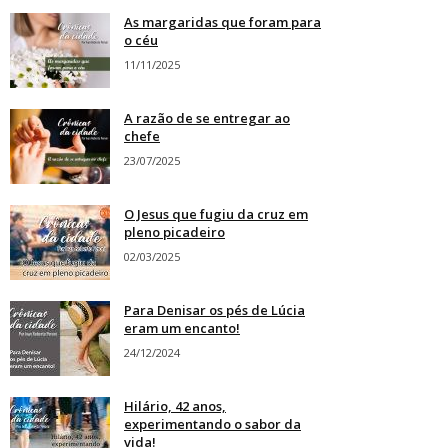
As margaridas que foram para
o céu
11/11/2025
A razão de se entregar ao
chefe
23/07/2025
O Jesus que fugiu da cruz em
pleno picadeiro
02/03/2025
Para Denisar os pés de Lúcia
eram um encanto!
24/12/2024
Hilário, 42 anos,
experimentando o sabor da
vida!