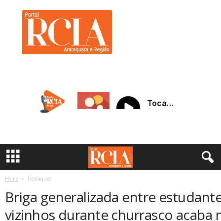
R
C
I
A
A
r
a
r
a
q
u
a
r
a
Home
Destaques
Briga generalizada entre estudante
vizinhos durante churrasco acaba 