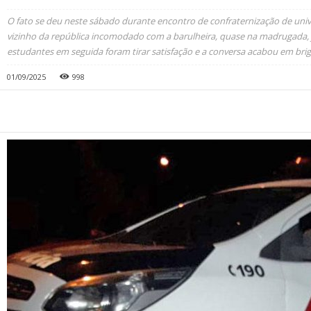
O fato se deu neste sábado durante encontro de confraternização de univ
vizinho da república incomodado com a barulheira, quase na madrugada,
estudantes em seguida foram tirar satisfação e a conversa acabou em brig
01/09/2025
998