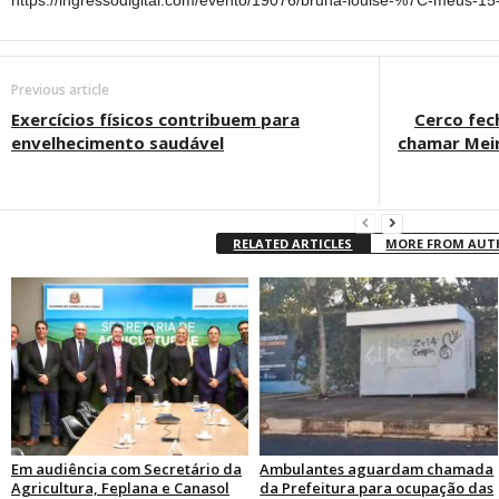
https://ingressodigital.com/evento/19076/bruna-louise-%7C-meus-15
Previous article
Exercícios físicos contribuem para
Cerco fec
envelhecimento saudável
chamar Meir
RELATED ARTICLES
MORE FROM AU
Em audiência com Secretário da
Ambulantes aguardam chamada
Agricultura, Feplana e Canasol
da Prefeitura para ocupação das