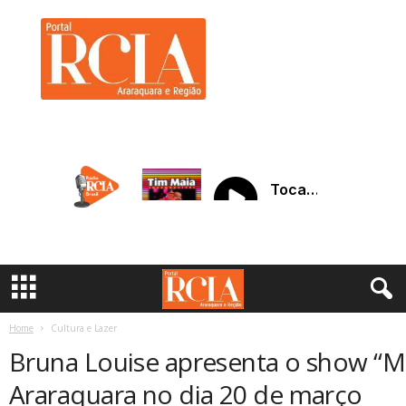
R
C
I
A
A
r
a
r
a
q
u
a
r
a
Home
Cultura e Lazer
Bruna Louise apresenta o show “
Araraquara no dia 20 de março