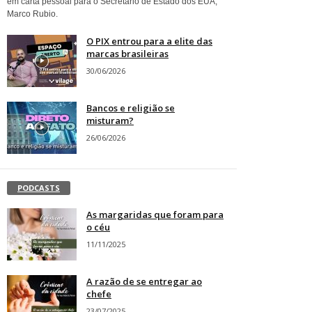
em carta pessoal para o Secretário de Estado dos EUA,
Marco Rubio.
O PIX entrou para a elite das
marcas brasileiras
30/06/2026
Bancos e religião se
misturam?
26/06/2026
PODCASTS
As margaridas que foram para
o céu
11/11/2025
A razão de se entregar ao
chefe
23/07/2025