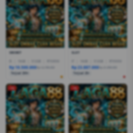
SBOBET
SLOT
I5
|
16GB
|
512GB
|
RTX3050
I7
|
16GB
|
512GB
|
RTX5050
Rp 10.500.000
Rp 23.887.000
Rp 12.799.000
Rp 21.999.000
Terjual 200+
Terjual 20+
-1%
-1%