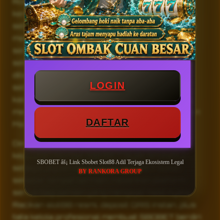
Room Hoki yang termasyhur cepat memberi
kemenangan tiap harinya. Berbekal rekam jejak
sebagai situs slot88 tepercaya, SBOBET tetap
menjadi destinasi utama pemain yang memburu
sensasi kelas premium, tampilan modern,
sekaligus peluang Maxwin yang jauh lebih luas
dibanding tempat lain. SBOBET pun berdiri
LOGIN
sebagai arena toto slot gacor untuk seluruh
kalangan — panggung bagi pemain serius yang
mencari konsistensi slot777, ekosistem adil, dan
DAFTAR
Maxwin yang bisa dibuktikan setiap sesi.
Dengan dedikasi kuat pada mutu layanan dan
kepuasan member, SBOBET layak dinobatkan
SBOBET âš¡ Link Sbobet Slot88 Adil Terjaga Ekosistem Legal
sebagai jagoan di kelasnya. SBOBET bukan
BY RANKORA GROUP
sekadar tempat bermain, melainkan platform
serius bagi pemain yang mengejar hasil nyata.
Racikan slot88 resmi, deposit QRIS instan, plus
tata kelola profesional membuat SBOBET berdiri