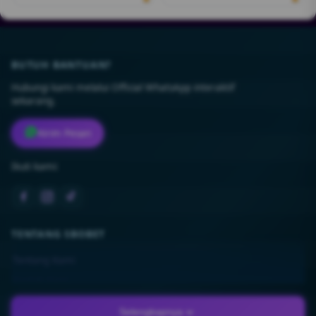
BUTUH BANTUAN?
Hubungi kami melalui Official WhatsApp interaktif
sekarang.
Kirim Pesan
Ikuti kami:
TENTANG SBOBET
Tentang Kami
Kontak Kami
Lokasi Toko
Selengkapnya