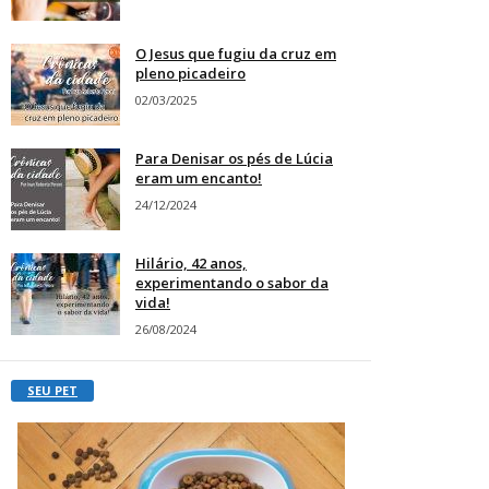
O Jesus que fugiu da cruz em
pleno picadeiro
02/03/2025
Para Denisar os pés de Lúcia
eram um encanto!
24/12/2024
Hilário, 42 anos,
experimentando o sabor da
vida!
26/08/2024
SEU PET