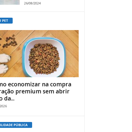
26/08/2024
U PET
o economizar na compra
ração premium sem abrir
 da...
/2026
ILIDADE PÚBLICA