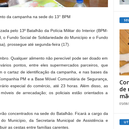
nto da campanha na sede do 13° BPM
SE
da pelo 13º Batalhão da Polícia Militar do Interior (BPM-
al, o Fundo Social de Solidariedade do Município e o Fundo
isa), prossegue até segunda-feira (17).
bro. Qualquer alimento não perecível pode ser doado em
ários pontos, entre eles supermercados parceiros, que
om o cartaz de identificação da campanha, e nas bases da
 Companhia PM e a Base Móvel Comunitária de Segurança,
Com
ário especial do comércio, até 23 horas. Além disso, as
de 
óveis de arrecadação; os policiais estão orientados a
mão
05/08
erão concentrados na sede do Batalhão. Ficará a cargo da
do Município, da Secretaria Municipal de Assistência e
UT
buir as cestas entre famílias carentes.