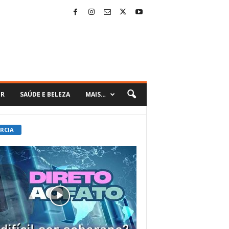
ER
SAÚDE E BELEZA
MAIS…
 RCIA