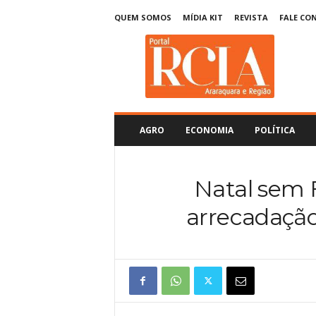
QUEM SOMOS
MÍDIA KIT
REVISTA
FALE CO
R
C
I
A
A
r
a
AGRO
ECONOMIA
POLÍTICA
r
a
q
Natal sem 
u
a
arrecadação
r
a