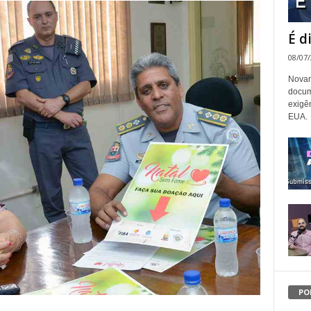
É d
08/07
Novam
docum
exigê
EUA.
PO