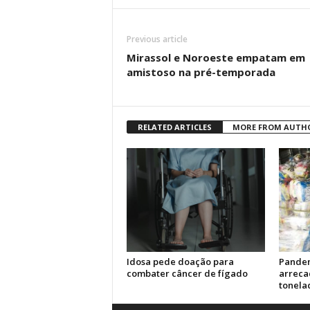
Previous article
Mirassol e Noroeste empatam em
amistoso na pré-temporada
RELATED ARTICLES
MORE FROM AUTH
Idosa pede doação para
Pandem
combater câncer de fígado
arreca
tonela