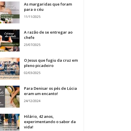
As margaridas que foram
para o céu
11/11/2025
A razão de se entregar ao
chefe
23/07/2025
O Jesus que fugiu da cruz em
pleno picadeiro
02/03/2025
Para Denisar os pés de Lúcia
eram um encanto!
24/12/2024
Hilário, 42 anos,
experimentando o sabor da
vida!