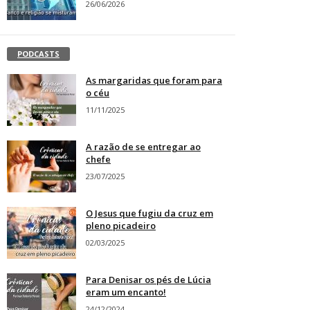
26/06/2026
PODCASTS
As margaridas que foram para
o céu
11/11/2025
A razão de se entregar ao
chefe
23/07/2025
O Jesus que fugiu da cruz em
pleno picadeiro
02/03/2025
Para Denisar os pés de Lúcia
eram um encanto!
24/12/2024