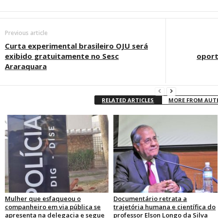
Previous article
Curta experimental brasileiro OJU será
exibido gratuitamente no Sesc
oport
Araraquara
RELATED ARTICLES
MORE FROM AU
Mulher que esfaqueou o
Documentário retrata a
companheiro em via pública se
trajetória humana e científica do
apresenta na delegacia e segue
professor Elson Longo da Silva