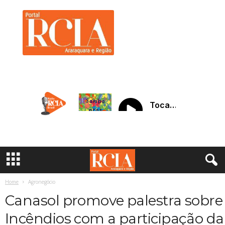
R
C
I
A
A
r
a
r
a
q
u
a
r
a
Home
Agronegócio
Canasol promove palestra sobre
Incêndios com a participação da 