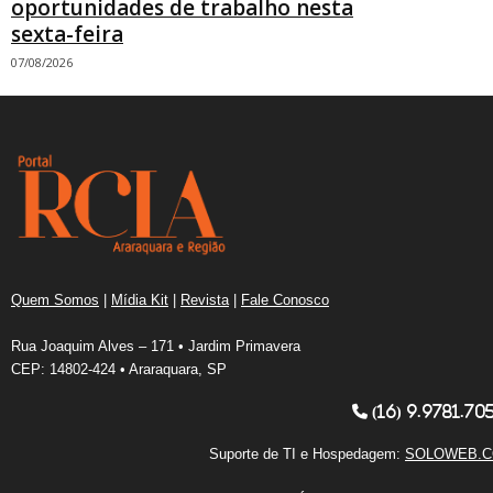
oportunidades de trabalho nesta
sexta-feira
07/08/2026
Quem Somos
|
Mídia Kit
|
Revista
|
Fale Conosco
Rua Joaquim Alves – 171 • Jardim Primavera
CEP: 14802-424 • Araraquara, SP
(16) 9.9781.70
Suporte de TI e Hospedagem:
SOLOWEB.C