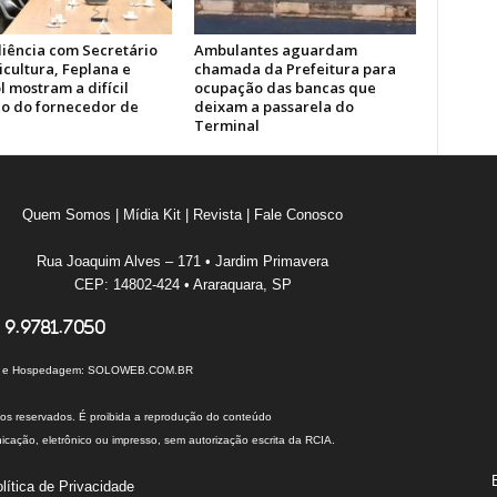
iência com Secretário
Ambulantes aguardam
icultura, Feplana e
chamada da Prefeitura para
 mostram a difícil
ocupação das bancas que
ão do fornecedor de
deixam a passarela do
Terminal
Quem Somos
|
Mídia Kit
|
Revista
|
Fale Conosco
Rua Joaquim Alves – 171 • Jardim Primavera
CEP: 14802-424 • Araraquara, SP
 9.9781.7050
I e Hospedagem:
SOLOWEB.COM.BR
tos reservados. É proibida a reprodução do conteúdo
cação, eletrônico ou impresso, sem autorização escrita da RCIA.
lítica de Privacidade