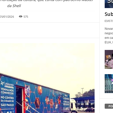
da Shell
Sub
05/01/2026
575
03/07
Novam
negoc
em ca
EUA, 
PO