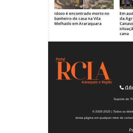
Idoso é encontrado morto no
Em aud
banheiro de casa na Vila
da Agr
Melhado em Araraquara
Canasol
situaç
cana
(16)
Suporte de T
© 2005-2020 | Todos os direi
desta página em qualquer meio de comuni
Po