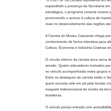
“O CULTSP na Estrada representa um avanç
expandindo a presença da Secretaria em to
estratégica, o programa conecta nossos 
promovendo o acesso à cultura de maneir
reais no desenvolvimento das regiões ate
A Carreta do Museu Catavento chega par
conhecimento de forma interativa para alé
Cultura, Economia e Indústria Criativas 
O circuito interno da carreta dura cerca
sessão. Quatro educadores treinados par
no veículo acompanharão estes grupos e
Entre os destaques da carreta estão o G
quem encosta nele em pé pela tensão cri
maquete tridimensional do núcleo da terr
brasileiras.
O veículo possui entrada com acessibilida