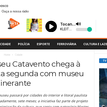
NOSCO
Ouça a nossa rádio
CIDADE
POLÍCIA
ESPORTE
FERROVIÁRIA
CULTURA E LAZ
Home
Cidade
TV
seu Catavento chega à
sta segunda com museu
tinerante
useu passará por cidades do interior e litoral paulista
damente, sete meses; a iniciativa faz parte de projeto
riorização da cultura, que conta com patrocínio Master