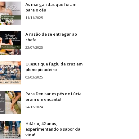
As margaridas que foram
para o céu
11/11/2025
A razão de se entregar ao
chefe
23/07/2025
O Jesus que fugiu da cruz em
pleno picadeiro
02/03/2025
Para Denisar os pés de Lúcia
eram um encanto!
24/12/2024
Hilário, 42 anos,
experimentando o sabor da
vida!