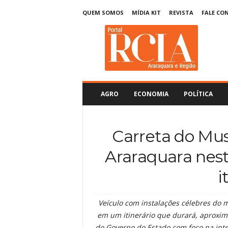
QUEM SOMOS
MÍDIA KIT
REVISTA
FALE CO
R
C
I
A
A
r
a
AGRO
ECONOMIA
POLÍTICA
r
a
q
Carreta do Mu
u
a
Araraquara ne
r
a
i
Veículo com instalações célebres do m
em um itinerário que durará, aproxima
do Governo do Estado com foco na inte