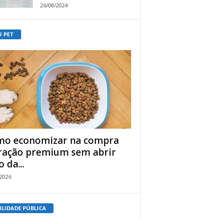
26/08/2024
U PET
o economizar na compra
ração premium sem abrir
 da...
/2026
ILIDADE PÚBLICA