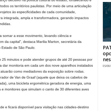
o decisivo na política cultural do estado, fortalecendo e
dos os territórios paulistas. Por meio de uma articulação
projetos às especificidades de cada comunidade,
a integrada, ampla e transformadora, gerando impactos
ndidas.
a somar a esse movimento, levando ciência e
m da capital”, destaca Marilia Marton, secretária da
PAT
do Estado de São Paulo.
opo
nes
 de 25 minutos e pode atender grupos de até 20 pessoas por
a dar monitoria em cada um dos nove aparelhos instalados
05/08
 atuarão como mediadores da exposição sobre rodas.
erador de Van de Graaf (aquele que deixa os cabelos de
ada), uma bicicleta ergométrica geradora de energia, uma
a e monitores que simulam o canto de 30 diferentes aves
de e ficará disponível para visitação nas cidades-destino