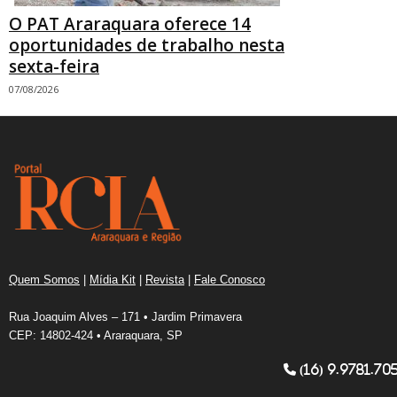
O PAT Araraquara oferece 14
oportunidades de trabalho nesta
sexta-feira
07/08/2026
Quem Somos
|
Mídia Kit
|
Revista
|
Fale Conosco
Rua Joaquim Alves – 171 • Jardim Primavera
CEP: 14802-424 • Araraquara, SP
(16) 9.9781.70