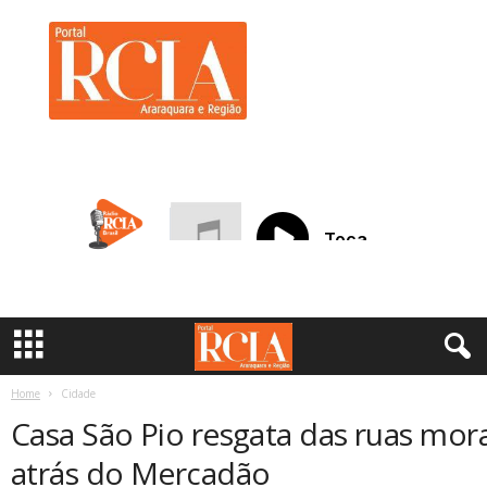
R
C
I
A
A
r
a
r
a
q
u
a
r
a
Home
Cidade
Casa São Pio resgata das ruas mo
atrás do Mercadão