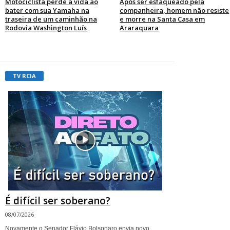
Motociclista perde a vida ao
Após ser esfaqueado pela
bater com sua Yamaha na
companheira, homem não resiste
traseira de um caminhão na
e morre na Santa Casa em
Rodovia Washington Luís
Araraquara
TV RCIA
É difícil ser soberano?
08/07/2026
Novamente o Senador Flávio Bolsonaro envia novo