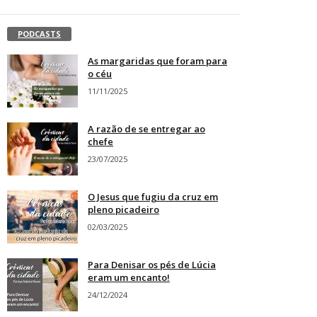
PODCASTS
As margaridas que foram para
o céu
11/11/2025
A razão de se entregar ao
chefe
23/07/2025
O Jesus que fugiu da cruz em
pleno picadeiro
02/03/2025
Para Denisar os pés de Lúcia
eram um encanto!
24/12/2024