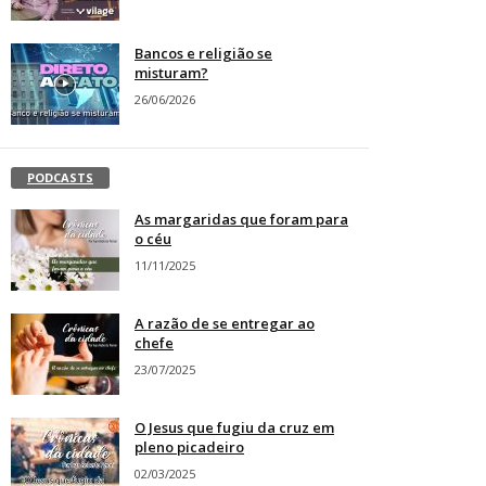
Bancos e religião se
misturam?
26/06/2026
PODCASTS
As margaridas que foram para
o céu
11/11/2025
A razão de se entregar ao
chefe
23/07/2025
O Jesus que fugiu da cruz em
pleno picadeiro
02/03/2025