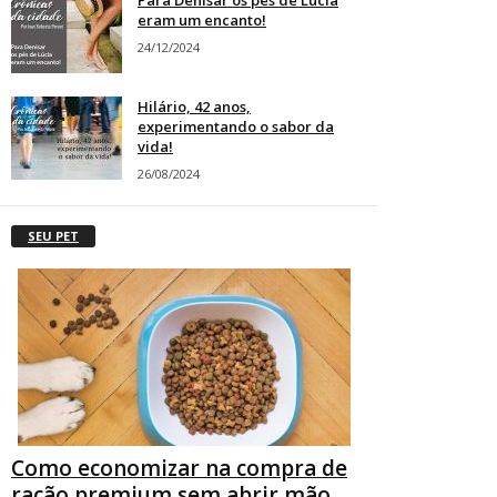
Para Denisar os pés de Lúcia
eram um encanto!
24/12/2024
Hilário, 42 anos,
experimentando o sabor da
vida!
26/08/2024
SEU PET
Como economizar na compra de
ração premium sem abrir mão