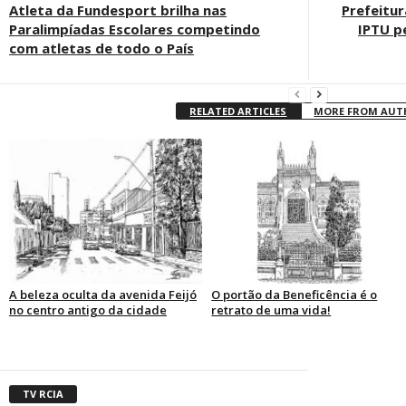
Atleta da Fundesport brilha nas
Prefeitur
Paralimpíadas Escolares competindo
IPTU p
com atletas de todo o País
RELATED ARTICLES
MORE FROM AU
A beleza oculta da avenida Feijó
O portão da Beneficência é o
no centro antigo da cidade
retrato de uma vida!
TV RCIA