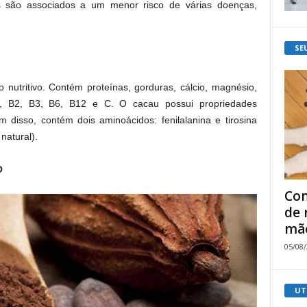
s são associados a um menor risco de várias doenças,
SE
nutritivo. Contém proteínas, gorduras, cálcio, magnésio,
 B1, B2, B3, B6, B12 e C. O cacau possui propriedades
ém disso, contém dois aminoácidos: fenilalanina e tirosina
natural).
O
Com
de 
mão
05/08
UT