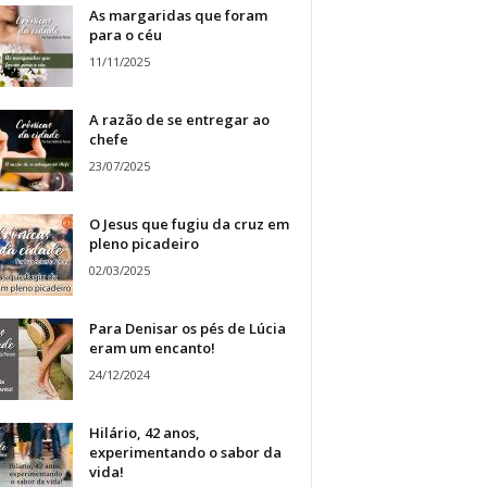
As margaridas que foram
para o céu
11/11/2025
A razão de se entregar ao
chefe
23/07/2025
O Jesus que fugiu da cruz em
pleno picadeiro
02/03/2025
Para Denisar os pés de Lúcia
eram um encanto!
24/12/2024
Hilário, 42 anos,
experimentando o sabor da
vida!