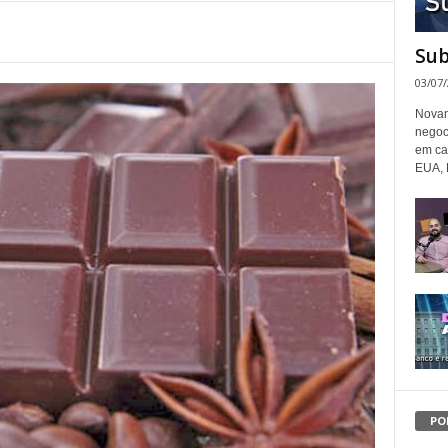
Sub
03/07
Novam
negoc
em ca
EUA, 
PO