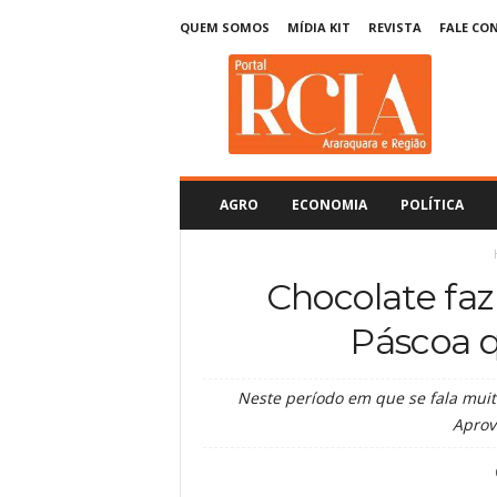
QUEM SOMOS
MÍDIA KIT
REVISTA
FALE CO
R
C
I
A
A
r
a
AGRO
ECONOMIA
POLÍTICA
r
a
q
Chocolate fa
u
a
Páscoa q
r
a
Neste período em que se fala muito
Aprov