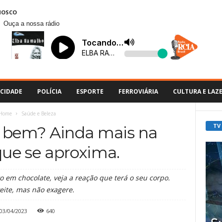
NOSCO
Ouça a nossa rádio
CIDADE
POLÍCIA
ESPORTE
FERROVIÁRIA
CULTURA E LAZ
Home
Saúde e Beleza
TV
z bem? Ainda mais na
ue se aproxima.
 em chocolate, veja a reação que terá o seu corpo.
eite, mas não exagere.
03/04/2023
640