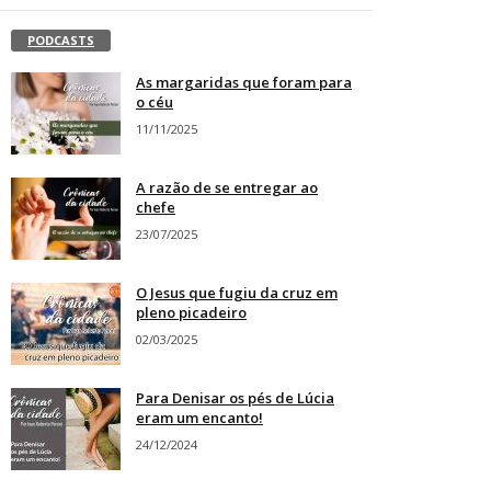
PODCASTS
As margaridas que foram para
o céu
11/11/2025
A razão de se entregar ao
chefe
23/07/2025
O Jesus que fugiu da cruz em
pleno picadeiro
02/03/2025
Para Denisar os pés de Lúcia
eram um encanto!
24/12/2024