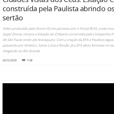
construída pela Paulista abrindo 
sertão
Vídeo produzido pela Drone VG em parceria com o Portal RCIA, onde nosso
Super Drone, mostra a Estação do Chibarro construída pela Companhia Pau
de São Paulo vindo até Araraquara. Com a criação da EFA a Paulista seguiu
passando por Américo, Santa Lúcia e Rincão. Já a EFA abriu ferrovias no se
chegando ao Rio Grande.
26/12/2020
1158