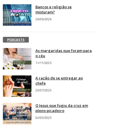
Bancos e religião se
misturam?
26/06/2026
PODCASTS
As margaridas que foram para
o céu
11/11/2025
A razão de se entregar ao
chefe
23/07/2025
O Jesus que fugiu da cruz em
pleno picadeiro
02/03/2025