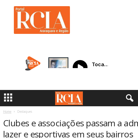
R
C
I
A
A
r
a
r
a
q
u
a
r
a
Home
Destaques
Clubes e associações passam a adm
lazer e esportivas em seus bairros