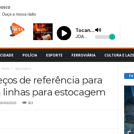
NOSCO
Ouça a nossa rádio
CIDADE
POLÍCIA
ESPORTE
FERROVIÁRIA
CULTURA E LAZ
Home
Agronegócio
TV
ços de referência para
 linhas para estocagem
20/06/2020
503