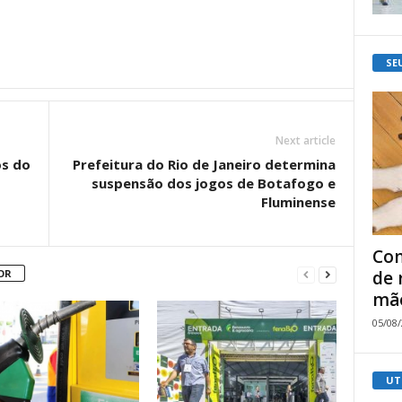
SE
Next article
os do
Prefeitura do Rio de Janeiro determina
p
suspensão dos jogos de Botafogo e
Fluminense
Com
de 
OR
mão
05/08
UT