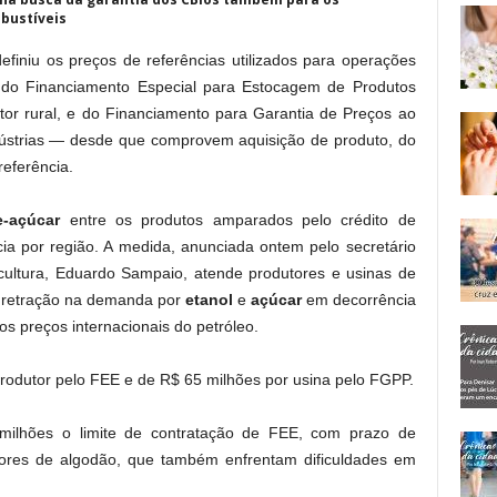
bustíveis
finiu os preços de referências utilizados para operações
o do Financiamento Especial para Estocagem de Produtos
tor rural, e do Financiamento para Garantia de Preços ao
dústrias — desde que comprovem aquisição de produto, do
referência.
e-açúcar
entre os produtos amparados pelo crédito de
ia por região. A medida, anunciada ontem pelo secretário
ricultura, Eduardo Sampaio, atende produtores e usinas de
 retração na demanda por
etanol
e
açúcar
em decorrência
s preços internacionais do petróleo.
produtor pelo FEE e de R$ 65 milhões por usina pelo FGPP.
lhões o limite de contratação de FEE, com prazo de
tores de algodão, que também enfrentam dificuldades em