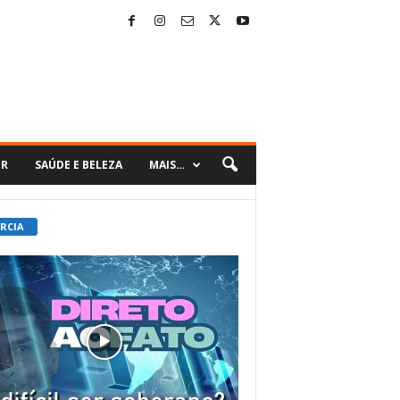
ER
SAÚDE E BELEZA
MAIS…
 RCIA