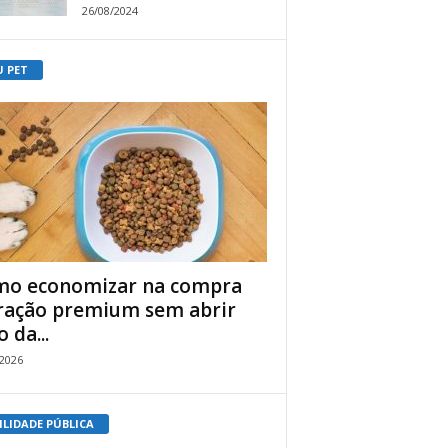
26/08/2024
U PET
o economizar na compra
ração premium sem abrir
 da...
/2026
ILIDADE PÚBLICA