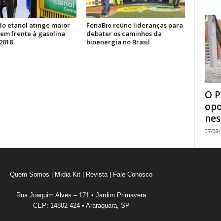
do etanol atinge maior
FenaBio reúne lideranças para
em frente à gasolina
debater os caminhos da
2018
bioenergia no Brasil
O P
opo
nes
07/08
Quem Somos
|
Mídia Kit
|
Revista
|
Fale Conosco
Rua Joaquim Alves – 171 • Jardim Primavera
CEP: 14802-424 • Araraquara, SP