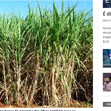
É d
08/07
Novam
docum
exigê
EUA.
PO
na busca da garantia dos CBios também para os