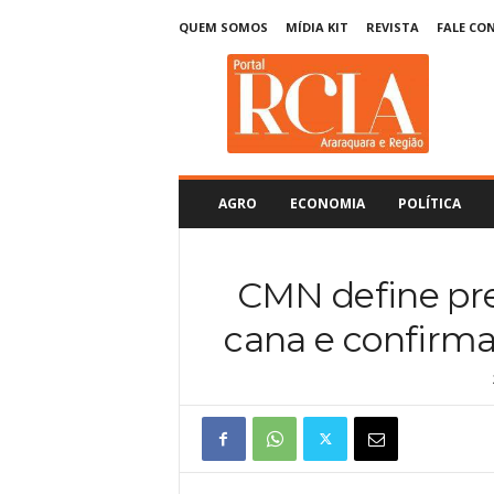
QUEM SOMOS
MÍDIA KIT
REVISTA
FALE CO
R
C
I
A
A
r
a
AGRO
ECONOMIA
POLÍTICA
r
a
q
CMN define pre
u
a
cana e confirma
r
a