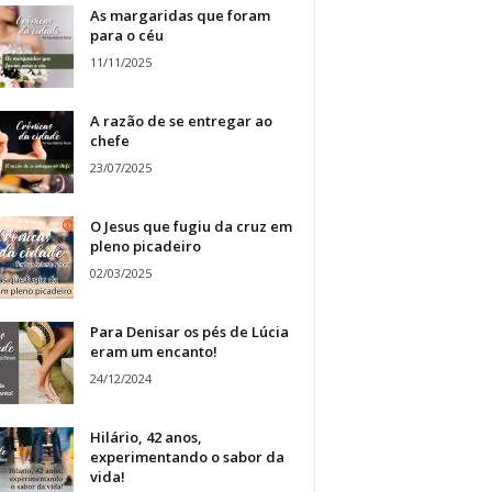
As margaridas que foram
para o céu
11/11/2025
A razão de se entregar ao
chefe
23/07/2025
O Jesus que fugiu da cruz em
pleno picadeiro
02/03/2025
Para Denisar os pés de Lúcia
eram um encanto!
24/12/2024
Hilário, 42 anos,
experimentando o sabor da
vida!