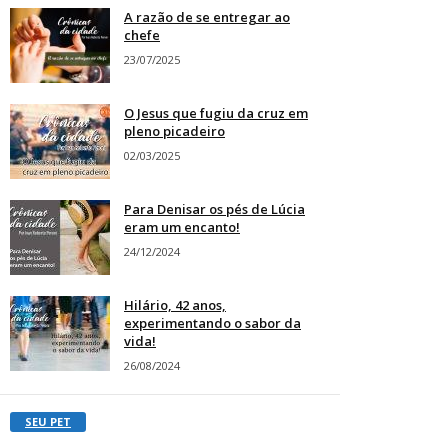
A razão de se entregar ao
chefe
23/07/2025
O Jesus que fugiu da cruz em
pleno picadeiro
02/03/2025
Para Denisar os pés de Lúcia
eram um encanto!
24/12/2024
Hilário, 42 anos,
experimentando o sabor da
vida!
26/08/2024
SEU PET