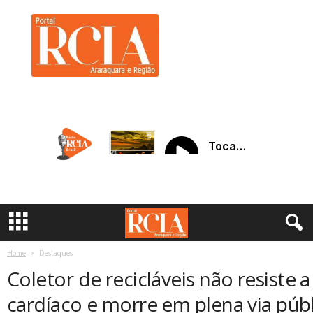
R
C
I
A
A
r
a
r
a
q
u
a
r
a
Home
Destaques
Coletor de recicláveis não resiste
cardíaco e morre em plena via púb