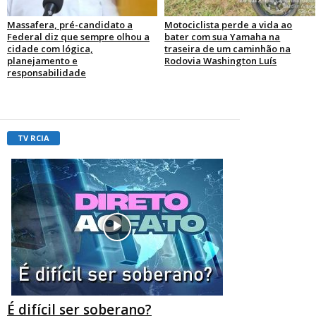
Massafera, pré-candidato a
Motociclista perde a vida ao
Federal diz que sempre olhou a
bater com sua Yamaha na
cidade com lógica,
traseira de um caminhão na
planejamento e
Rodovia Washington Luís
responsabilidade
TV RCIA
É difícil ser soberano?