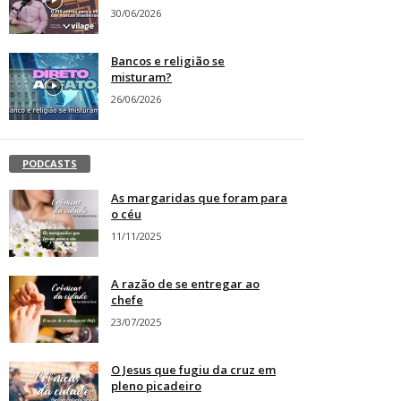
30/06/2026
Bancos e religião se
misturam?
26/06/2026
PODCASTS
As margaridas que foram para
o céu
11/11/2025
A razão de se entregar ao
chefe
23/07/2025
O Jesus que fugiu da cruz em
pleno picadeiro