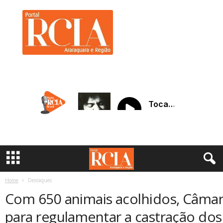
R
C
I
A
A
r
a
r
a
q
u
a
r
a
Home
Destaques
Com 650 animais acolhidos, Câmar
para regulamentar a castração dos