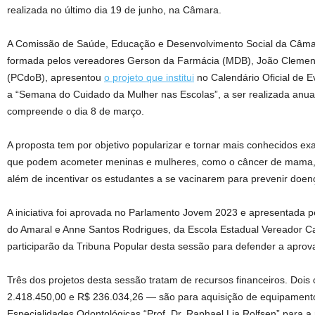
realizada no último dia 19 de junho, na Câmara.
A Comissão de Saúde, Educação e Desenvolvimento Social da Câmar
formada pelos vereadores Gerson da Farmácia (MDB), João Clemen
(PCdoB), apresentou
o projeto que institui
no Calendário Oficial de 
a “Semana do Cuidado da Mulher nas Escolas”, a ser realizada an
compreende o dia 8 de março.
A proposta tem por objetivo popularizar e tornar mais conhecidos e
que podem acometer meninas e mulheres, como o câncer de mama, H
além de incentivar os estudantes a se vacinarem para prevenir doen
A iniciativa foi aprovada no Parlamento Jovem 2023 e apresentada pe
do Amaral e Anne Santos Rodrigues, da Escola Estadual Vereador C
participarão da Tribuna Popular desta sessão para defender a aprov
Três dos projetos desta sessão tratam de recursos financeiros. Dois 
2.418.450,00 e R$ 236.034,26 — são para aquisição de equipament
Especialidades Odontológicas “Prof. Dr. Raphael Lia Rolfsen” para a r