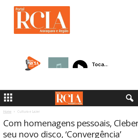
R
C
I
A
A
r
a
r
a
q
u
a
r
a
Home
Cultura e Lazer
Com homenagens pessoais, Cleber 
seu novo disco, ‘Convergência’