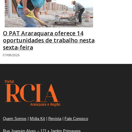
O PAT Araraquara oferece 14
oportunidades de trabalho nesta
sexta-feira
07/08/2026
Quem Somos
|
Mídia Kit
|
Revista
|
Fale Conosco
Rua Joaquim Alves – 171 • Jardim Primavera