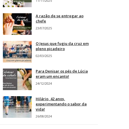
11/11/2025
A razão de se entregar ao
chefe
23/07/2025
O Jesus que fugiu da cruz em
pleno picadeiro
02/03/2025
Para Denisar os pés de Lúcia
eram um encanto!
24/12/2024
Hilário, 42 anos,
experimentando o sabor da
vida!
26/08/2024