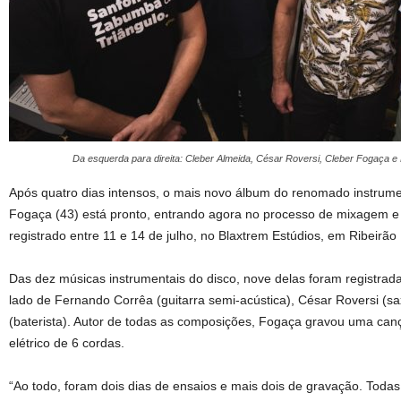
Da esquerda para direita: Cleber Almeida, César Roversi, Cleber Fogaça e
Após quatro dias intensos, o mais novo álbum do renomado instrume
Fogaça (43) está pronto, entrando agora no processo de mixagem e 
registrado entre 11 e 14 de julho, no Blaxtrem Estúdios, em Ribeirão 
Das dez músicas instrumentais do disco, nove delas foram registrad
lado de Fernando Corrêa (guitarra semi-acústica), César Roversi (s
(baterista). Autor de todas as composições, Fogaça gravou uma can
elétrico de 6 cordas.
“Ao todo, foram dois dias de ensaios e mais dois de gravação. Toda