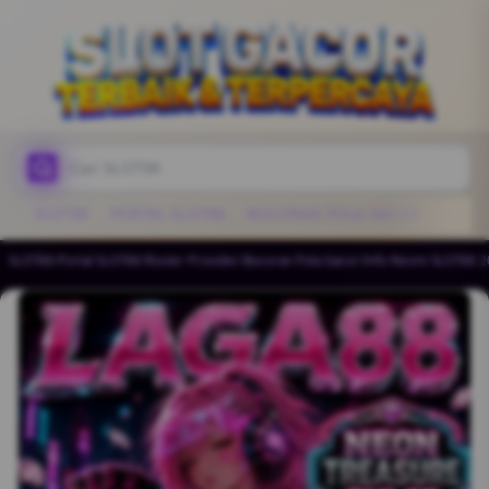
SLOT88
PORTAL SLOT88
BOCORAN POLA GACOR
LINK 
SLOT88
/
Portal SLOT88
/
Roster Provider
/
Bocoran Pola Gacor
/
Info Resmi SLOT88 