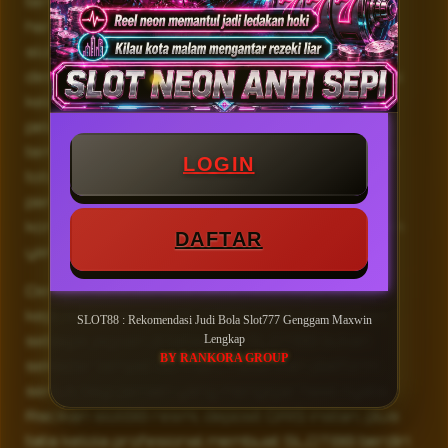
termasyhur cepat memberi kemenangan tiap
harinya. Berbekal rekam jejak sebagai situs
slot88 tepercaya, SLOT88 tetap menjadi
destinasi utama pemain yang memburu sensasi
kelas premium, tampilan modern, sekaligus
peluang Maxwin yang jauh lebih luas dibanding
tempat lain. SLOT88 pun berdiri sebagai arena
LOGIN
toto slot gacor untuk seluruh kalangan —
panggung bagi pemain serius yang mencari
konsistensi slot777, ekosistem adil, dan Maxwin
DAFTAR
yang bisa dibuktikan setiap sesi.
Dengan dedikasi kuat pada mutu layanan dan
kepuasan member, SLOT88 layak dinobatkan
SLOT88 : Rekomendasi Judi Bola Slot777 Genggam Maxwin
Lengkap
sebagai jagoan di kelasnya. SLOT88 bukan
BY RANKORA GROUP
sekadar tempat bermain, melainkan platform
serius bagi pemain yang mengejar hasil nyata.
Racikan slot88 resmi, deposit QRIS instan, plus
tata kelola profesional membuat SLOT88 berdiri