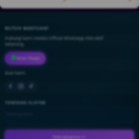
BUTUH BANTUAN?
Hubungi kami melalui Official WhatsApp interaktif
sekarang.
Kirim Pesan
Ikuti kami:
TENTANG SLOT88
Tentang Kami
Kontak Kami
Lokasi Toko
Selengkapnya