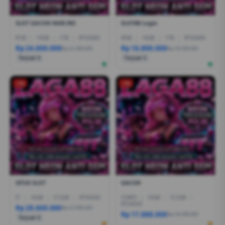
SLOT GACOR HARI INI
SLOT88 Login
R7AI
|
16GB
|
1TB
|
RTX5060
R5AI
|
16GB
|
1TB
|
RTX5060
Rp 24.600.000
Rp 16.800.000
Rp 21.399.000
Rp 19.799.000
Terjual 6
Terjual 5
-1%
-1%
SITUS SLOT
GACOR
I7
|
16GB
|
512GB
|
RTX5050
CORE5
|
16GB
|
512GB
|
RTX4050
Rp 28.600.080
Rp 27.999.000
Rp 17.888.000
Rp 18.499.000
Terjual 6