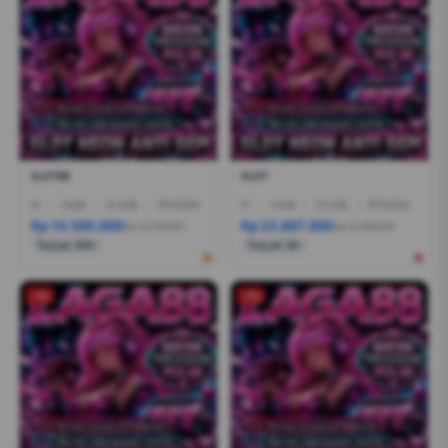
SLOT88
SLOT
I5
|
16GB
|
512GB
|
RTX3050
I7
|
16GB
|
512GB
|
RTX5050
Rp 10.500.000
Rp 23.887.000
Rp 12.799.000
Rp 21.999.000
Terjual 200+
Terjual 20+
-1%
-1%