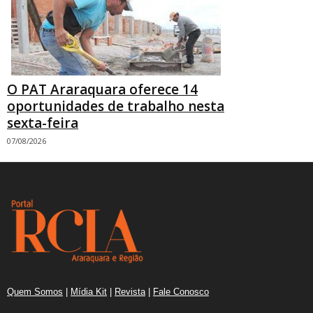
O PAT Araraquara oferece 14
oportunidades de trabalho nesta
sexta-feira
07/08/2026
Quem Somos
|
Mídia Kit
|
Revista
|
Fale Conosco