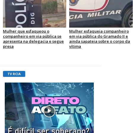
Mulher que esfaqueou o
Mulher esfaqueia companheiro
companheiro em via pública se
em via pública do Gramado II e
apresenta na delegacia e segue
ainda sapateia sobre o corpo da
presa
vítima
TV RCIA