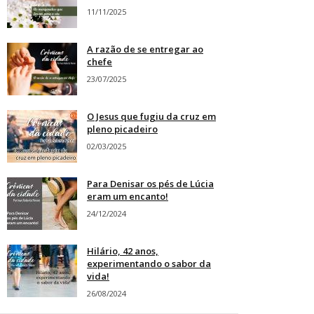
11/11/2025
A razão de se entregar ao
chefe
23/07/2025
O Jesus que fugiu da cruz em
pleno picadeiro
02/03/2025
Para Denisar os pés de Lúcia
eram um encanto!
24/12/2024
Hilário, 42 anos,
experimentando o sabor da
vida!
26/08/2024