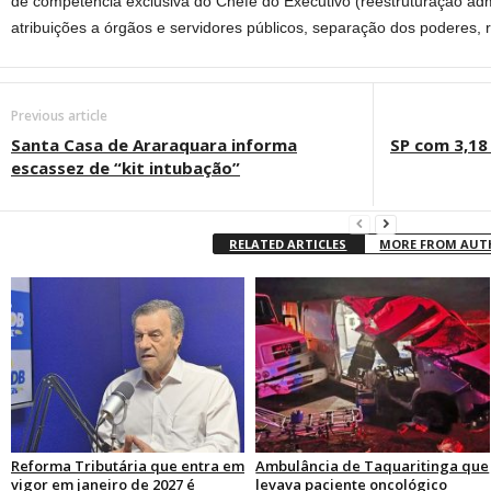
de competência exclusiva do Chefe do Executivo (reestruturação admi
atribuições a órgãos e servidores públicos, separação dos poderes, re
Previous article
Santa Casa de Araraquara informa
SP com 3,18 
escassez de “kit intubação”
RELATED ARTICLES
MORE FROM AU
Reforma Tributária que entra em
Ambulância de Taquaritinga que
vigor em janeiro de 2027 é
levava paciente oncológico