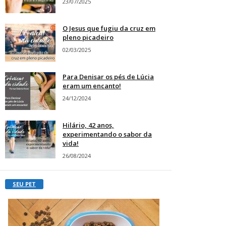
23/07/2025
O Jesus que fugiu da cruz em
pleno picadeiro
02/03/2025
Para Denisar os pés de Lúcia
eram um encanto!
24/12/2024
Hilário, 42 anos,
experimentando o sabor da
vida!
26/08/2024
SEU PET