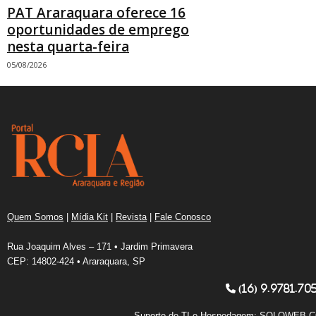
PAT Araraquara oferece 16
oportunidades de emprego
nesta quarta-feira
05/08/2026
Quem Somos
|
Mídia Kit
|
Revista
|
Fale Conosco
Rua Joaquim Alves – 171 • Jardim Primavera
CEP: 14802-424 • Araraquara, SP
(16) 9.9781.70
Suporte de TI e Hospedagem:
SOLOWEB.C