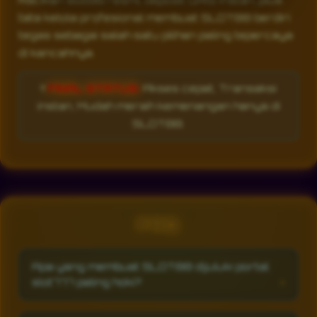
tata kelola profesional membuat SLOT88 berdiri
tegas sebagai salah satu pilihan paling tepercaya
di kancahnya.
‼️
FINAL STATUS:
Akses cepat, Transaksi
instan, Mudah meraih kemenangan hanya di
SLOT88.
FAQ
Apa yang membuat SLOT88 dijuluki portal
slot777 paling hoki?
SLOT88 disebut portal slot777 paling hoki