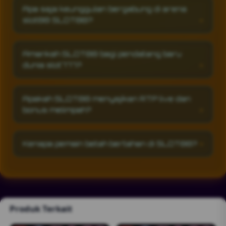
karena ekosistemnya memakai enkripsi
Apa saja keunggulan bergabung di arena
SSL/TLS berlapis dan server global yang
slot88 SLOT88?
menjaga setiap putaran berjalan adil tanpa
rekayasa. Perpaduan akses ringan,
Sebagai arena slot88 tepercaya, SLOT88
antarmuka elegan, serta gameplay realistis
menghadirkan auto-spin gesit, bonus harian
menjadikan SLOT88 pilihan utama pemain
Amankah SLOT88 bagi pendatang baru
tanpa syarat berbelit, plus dukungan live chat
yang mengejar hasil nyata dan pengalaman
dunia slot777?
siaga 24 jam. Proses depo & withdraw
spin kelas profesional.
berlangsung dalam hitungan menit, membuat
Sangat aman. SLOT88 membuka pintu bagi
SLOT88 bukan sekadar tempat spin —
semua kalangan, dan tampilan yang lebih
melainkan platform hiburan digital dengan
Apakah SLOT88 menyajikan RTP live dan
elegan sekaligus dinamis menambah
rekam jejak teruji serta perlindungan berlapis
bonus melimpah?
kenyamanan serta rasa adil selama bermain
kelas atas.
di roster slot777 pilihan.
SLOT88 menyajikan RTP live yang akurat dan
bonus melimpah — mulai dari bonus new
Kenapa pemain betah bertahan di SLOT88?
member, bonus harian, mingguan, hingga
cashback kekalahan buat member slot88
Sebab SLOT88 sudah terbukti sebagai portal
setia.
toto & slot777 resmi yang berani membayar
berapa pun kemenangan Anda tanpa
potongan aneh.
Produk Terkait