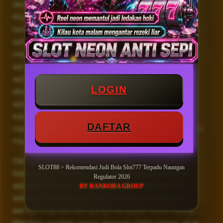
dengan roster game paling lengkap beserta
Room Hoki yang termasyhur cepat memberi
kemenangan tiap harinya. Berbekal rekam jejak
sebagai situs slot88 tepercaya, SLOT88 tetap
menjadi destinasi utama pemain yang memburu
sensasi kelas premium, tampilan modern,
sekaligus peluang Maxwin yang jauh lebih luas
LOGIN
dibanding tempat lain. SLOT88 pun berdiri
sebagai arena toto slot gacor untuk seluruh
kalangan — panggung bagi pemain serius yang
DAFTAR
mencari konsistensi slot777, ekosistem adil, dan
Maxwin yang bisa dibuktikan setiap sesi.
Dengan dedikasi kuat pada mutu layanan dan
SLOT88 > Rekomendasi Judi Bola Slot777 Terpadu Naungan
kepuasan member, SLOT88 layak dinobatkan
Regulator 2026
sebagai jagoan di kelasnya. SLOT88 bukan
BY RANKORA GROUP
sekadar tempat bermain, melainkan platform
serius bagi pemain yang mengejar hasil nyata.
Racikan slot88 resmi, deposit QRIS instan, plus