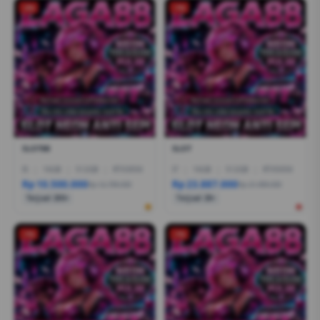
-2%
-1%
SLOT88
SLOT
I5
|
16GB
|
512GB
|
RTX3050
I7
|
16GB
|
512GB
|
RTX5050
Rp 10.500.000
Rp 23.887.000
Rp 12.799.000
Rp 21.999.000
Terjual 200+
Terjual 20+
-1%
-1%