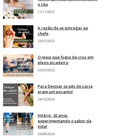
o céu
11/11/2025
A razão de se entregar ao
chefe
23/07/2025
O Jesus que fugiu da cruz em
pleno picadeiro
02/03/2025
Para Denisar os pés de Lúcia
eram um encanto!
24/12/2024
Hilário, 42 anos,
experimentando o sabor da
vida!
26/08/2024