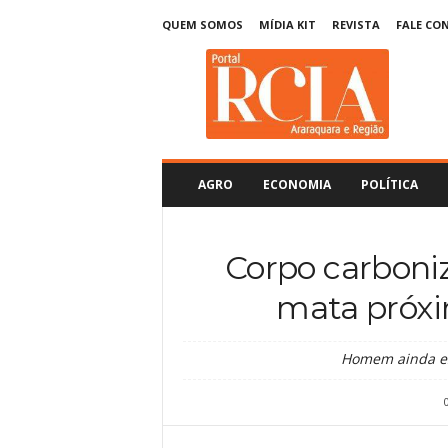
QUEM SOMOS
MÍDIA KIT
REVISTA
FALE CO
R
C
I
A
A
r
a
AGRO
ECONOMIA
POLÍTICA
r
a
q
Corpo carboni
u
a
mata próx
r
a
Homem ainda e