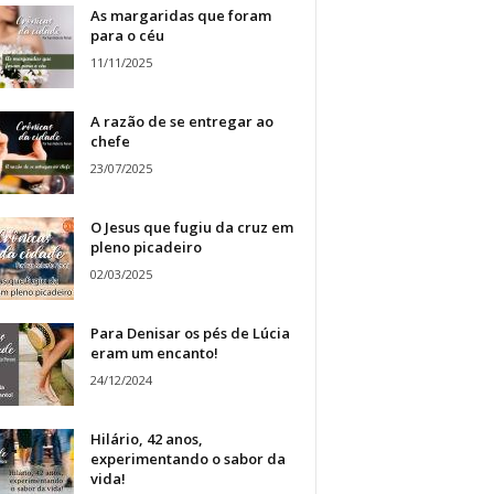
As margaridas que foram
para o céu
11/11/2025
A razão de se entregar ao
chefe
23/07/2025
O Jesus que fugiu da cruz em
pleno picadeiro
02/03/2025
Para Denisar os pés de Lúcia
eram um encanto!
24/12/2024
Hilário, 42 anos,
experimentando o sabor da
vida!