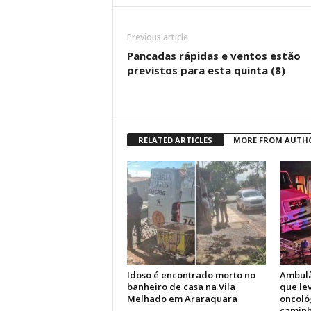
Previous article
Pancadas rápidas e ventos estão
previstos para esta quinta (8)
RELATED ARTICLES
MORE FROM AUTH
Idoso é encontrado morto no
Ambulâ
banheiro de casa na Vila
que le
Melhado em Araraquara
oncoló
caminh