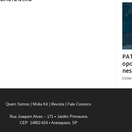
PAT
opo
nes
05/08
Quem Somos
|
Mídia Kit
|
Revista
|
Fale Conosco
Rua Joaquim Alves – 171 • Jardim Primavera
CEP: 14802-424 • Araraquara, SP