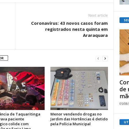
Next article
SE
Coronavírus: 43 novos casos foram
registrados nesta quinta em
Araraquara
OR
Com
de 
mão
05/08
ncia de Taquaritinga
Menor vendendo drogas no
vava paciente
Jardim das Hortências é detido
UT
gico colide com
pela Polícia Municipal
ão na Faria Lima