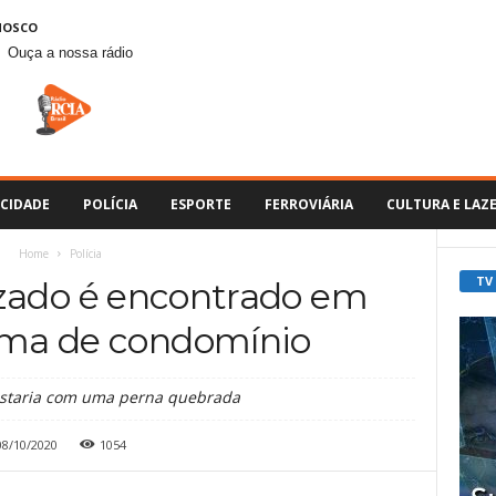
NOSCO
Ouça a nossa rádio
CIDADE
POLÍCIA
ESPORTE
FERROVIÁRIA
CULTURA E LAZ
Home
Polícia
TV
zado é encontrado em
ima de condomínio
staria com uma perna quebrada
08/10/2020
1054