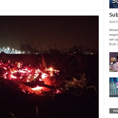
Sub
03/07
Novam
negoc
em ca
EUA, 
PO