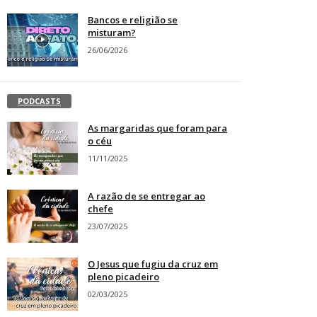
Bancos e religião se
misturam?
26/06/2026
PODCASTS
As margaridas que foram para
o céu
11/11/2025
A razão de se entregar ao
chefe
23/07/2025
O Jesus que fugiu da cruz em
pleno picadeiro
02/03/2025