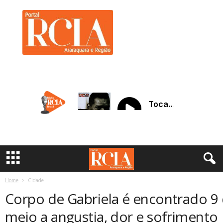
R
C
I
A
A
r
a
r
a
q
u
a
r
a
Home
Cidade
Corpo de Gabriela é encontrado 9 
meio a angustia, dor e sofrimento