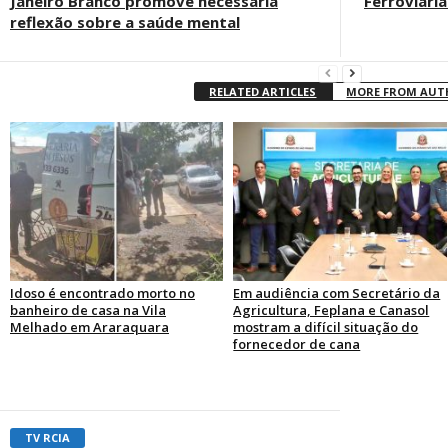
Janeiro Branco promove necessária
Ferroviári
reflexão sobre a saúde mental
RELATED ARTICLES
MORE FROM AU
Idoso é encontrado morto no
Em audiência com Secretário da
banheiro de casa na Vila
Agricultura, Feplana e Canasol
Melhado em Araraquara
mostram a difícil situação do
fornecedor de cana
TV RCIA