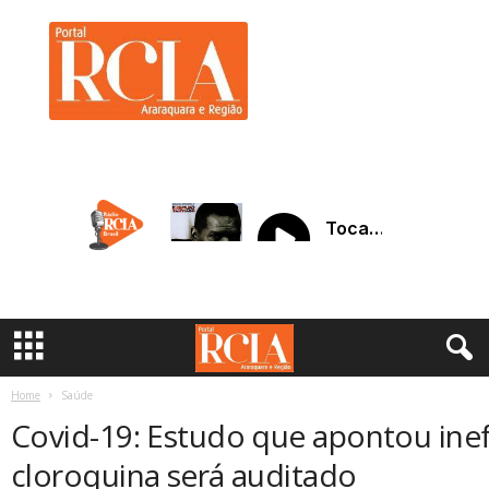
R
C
I
A
A
r
a
r
a
q
u
a
r
a
Home
Saúde
Covid-19: Estudo que apontou inef
cloroquina será auditado