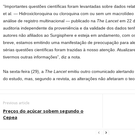
“Importantes questões científicas foram levantadas sobre dados re
et al. — Hidroxicloroquina ou cloroquina com ou sem um macrolídeo
análise de registro multinacional — publicado na
The Lancet
em 22 d
auditoria independente da proveniência e da validade dos dados te
autores não afiliados ao Surgisphere e esteja em andamento, com o
breve, estamos emitindo uma manifestação de preocupação para alert
sérias questões científicas foram trazidas à nosso atenção. Atualiza
tivermos outras informações”, diz a nota.
Na sexta-feira (29), a
The Lancet
emitiu outro comunicado alertando
do estudo, mas, segundo a revista, as alterações não afetaram o teo
Previous article
Preços do açúcar sobem segundo o
Cepea