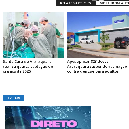
RELATED ARTICLES
MORE FROM AU
Santa Casa de Araraquara
Após aplicar 823 doses,
realiza quarta captação de
Araraquara suspende vacinação
órgãos de 2026
contra dengue para adultos
TV RCIA