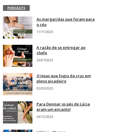
PODCASTS
As margaridas que foram para
o céu
11/11/2025
A razão de se entregar ao
chefe
23/07/2025
O Jesus que fugiu da cruz em
pleno picadeiro
02/03/2025
Para Denisar os pés de Lúcia
eram um encanto!
24/12/2024