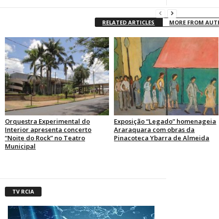
RELATED ARTICLES
MORE FROM AU
Orquestra Experimental do
Exposição “Legado” homenageia
Interior apresenta concerto
Araraquara com obras da
“Noite do Rock” no Teatro
Pinacoteca Ybarra de Almeida
Municipal
TV RCIA