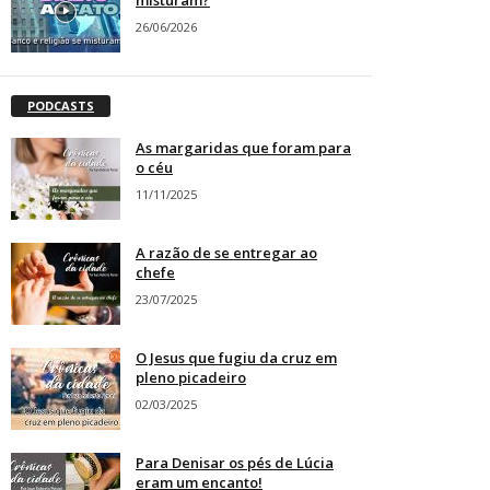
misturam?
26/06/2026
PODCASTS
As margaridas que foram para
o céu
11/11/2025
A razão de se entregar ao
chefe
23/07/2025
O Jesus que fugiu da cruz em
pleno picadeiro
02/03/2025
Para Denisar os pés de Lúcia
eram um encanto!