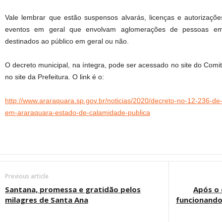
Vale lembrar que estão suspensos alvarás, licenças e autorizaçõ
eventos em geral que envolvam aglomerações de pessoas em lo
destinados ao público em geral ou não.
O decreto municipal, na íntegra, pode ser acessado no site do Comi
no site da Prefeitura. O link é o:
http://www.araraquara.sp.gov.br/noticias/2020/decreto-no-12-236-
em-araraquara-estado-de-calamidade-publica
Previous article
Santana, promessa e gratidão pelos
Após o 
milagres de Santa Ana
funcionand